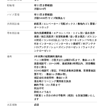
駐輪場
有り(空き要確認)
月額324円
バイク置場
有り(空き要確認)
月額5400円 サイズ制限あり
共用部設備
鉄筋系 / エレベーター / 宅配ボックス / 敷地内ゴミ置場 /
オートロック
専有部設備
室内洗濯機置場 / エアコン / バス・トイレ別 / 温水洗浄
便座 / 独立洗面所 / 浴室乾燥機 / 追い焚き風呂 / ガスコン
ロ対応 / コンロ2口以上 / カウンターキッチン / TVモニタ
付きインターホン / インターネット接続可 / BSアンテナ
/ CSアンテナ / シューズインクローゼット / ウォークイ
ンクローゼット
備考
1年未満の短期解約違約金
ペット飼育時：小型犬または猫計2匹まで、敷金+1ヶ月
楽器相談可：10〜20時、連続演奏1時間以内、消音機能
付きに限る
SOHO相談可（登記、不特定多数来訪業種、営業看板設
置不可）：敷金1ヶ月積み増し
保証会社未使用時：敷金2ヶ月
退去時クリーニング費用借主負担
解約予告：2ヶ月前まで
民泊不可
防犯カメラあり
※家賃１ヶ月分の仲介手数料（税別）を別途頂戴いたし
ます
火災保険
必須