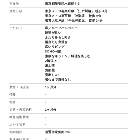
所在地
東京都新宿区水道町4-5
最寄り駅
東京メトロ有楽町線 「江戸川橋」 徒歩 4分
東京メトロ東西線 「神楽坂」 徒歩 9分
都営大江戸線 「牛込神楽坂」 徒歩 14分
こだわり
庭／ルーフバルコニー
眺望が良い
ふたり暮らし向き
陽当たり良過ぎ
広いリビング
SOHO可能
素敵なキッチン／料理を楽しむ
2階以上
最上階
角部屋
音出しOK
都心まで乗換なし
敷金 / 保証金
1ヶ月分
償却
-
礼金
-
更新・再契約料
1ヶ月分
概算初期費用
-
めやす賃料
-
契約期間
普通借家契約 2年
敷地内駐車場
なし