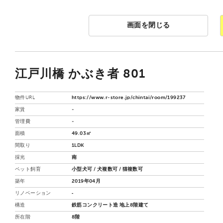
画面を閉じる
江戸川橋 かぶき者 801
物件URL
https://www.r-store.jp/chintai/room/199237
家賃
-
管理費
-
面積
49.03㎡
間取り
1LDK
採光
南
ペット飼育
小型犬可 / 犬複数可 / 猫複数可
築年
2019年04月
リノベーション
‐
構造
鉄筋コンクリート造 地上8階建て
所在階
8階