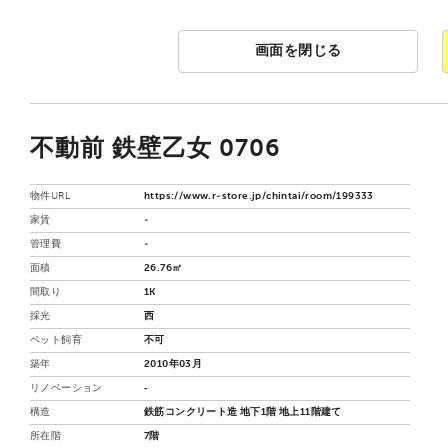
画面を閉じる
不動前 鉄壁乙女 0706
物件URL
https://www.r-store.jp/chintai/room/199333
家賃
-
管理費
-
面積
26.76㎡
間取り
1K
採光
西
ペット飼育
不可
築年
2010年03月
リノベーション
‐
構造
鉄筋コンクリート造 地下1階 地上11階建て
所在階
7階