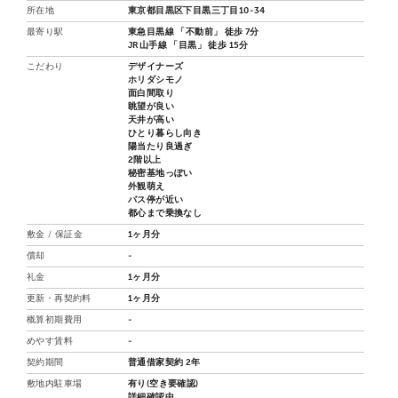
所在地
東京都目黒区下目黒三丁目10-34
最寄り駅
東急目黒線 「不動前」 徒歩 7分
JR山手線 「目黒」 徒歩 15分
こだわり
デザイナーズ
ホリダシモノ
面白間取り
眺望が良い
天井が高い
ひとり暮らし向き
陽当たり良過ぎ
2階以上
秘密基地っぽい
外観萌え
バス停が近い
都心まで乗換なし
敷金 / 保証金
1ヶ月分
償却
-
礼金
1ヶ月分
更新・再契約料
1ヶ月分
概算初期費用
-
めやす賃料
-
契約期間
普通借家契約 2年
敷地内駐車場
有り(空き要確認)
詳細確認中