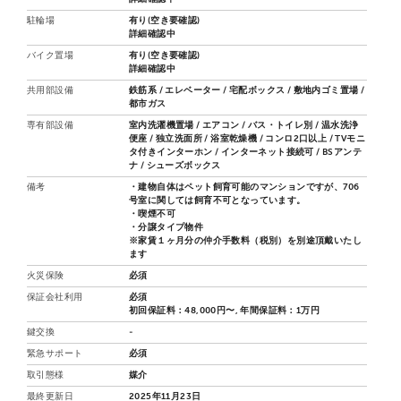
駐輪場
有り(空き要確認)
詳細確認中
バイク置場
有り(空き要確認)
詳細確認中
共用部設備
鉄筋系 / エレベーター / 宅配ボックス / 敷地内ゴミ置場 /
都市ガス
専有部設備
室内洗濯機置場 / エアコン / バス・トイレ別 / 温水洗浄
便座 / 独立洗面所 / 浴室乾燥機 / コンロ2口以上 / TVモニ
タ付きインターホン / インターネット接続可 / BSアンテ
ナ / シューズボックス
備考
・建物自体はペット飼育可能のマンションですが、706
号室に関しては飼育不可となっています。
・喫煙不可
・分譲タイプ物件
※家賃１ヶ月分の仲介手数料（税別）を別途頂戴いたし
ます
火災保険
必須
保証会社利用
必須
初回保証料：48,000円〜, 年間保証料：1万円
鍵交換
-
緊急サポート
必須
取引態様
媒介
最終更新日
2025年11月23日