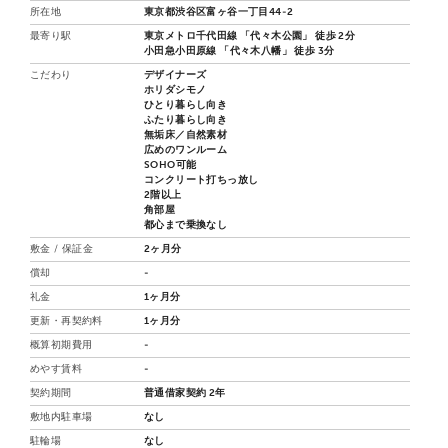
所在地
東京都渋谷区富ヶ谷一丁目44-2
最寄り駅
東京メトロ千代田線 「代々木公園」 徒歩 2分
小田急小田原線 「代々木八幡」 徒歩 3分
こだわり
デザイナーズ
ホリダシモノ
ひとり暮らし向き
ふたり暮らし向き
無垢床／自然素材
広めのワンルーム
SOHO可能
コンクリート打ちっ放し
2階以上
角部屋
都心まで乗換なし
敷金 / 保証金
2ヶ月分
償却
-
礼金
1ヶ月分
更新・再契約料
1ヶ月分
概算初期費用
-
めやす賃料
-
契約期間
普通借家契約 2年
敷地内駐車場
なし
駐輪場
なし