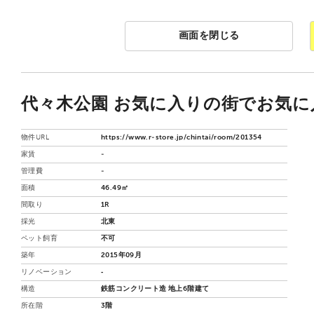
画面を閉じる
代々木公園 お気に入りの街でお気に入
物件URL
https://www.r-store.jp/chintai/room/201354
家賃
-
管理費
-
面積
46.49㎡
間取り
1R
採光
北東
ペット飼育
不可
築年
2015年09月
リノベーション
‐
構造
鉄筋コンクリート造 地上6階建て
所在階
3階