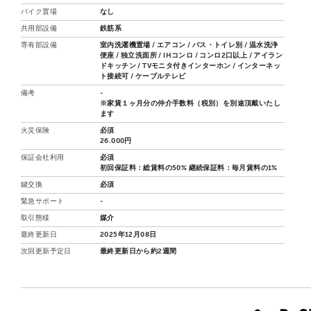
バイク置場
なし
共用部設備
鉄筋系
専有部設備
室内洗濯機置場 / エアコン / バス・トイレ別 / 温水洗浄
便座 / 独立洗面所 / IHコンロ / コンロ2口以上 / アイラン
ドキッチン / TVモニタ付きインターホン / インターネッ
ト接続可 / ケーブルテレビ
備考
-
※家賃１ヶ月分の仲介手数料（税別）を別途頂戴いたし
ます
火災保険
必須
26.000円
保証会社利用
必須
初回保証料：総賃料の50% 継続保証料：毎月賃料の1%
鍵交換
必須
緊急サポート
-
取引態様
媒介
最終更新日
2025年12月08日
次回更新予定日
最終更新日から約2週間