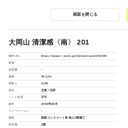
画面を閉じる
大岡山 清潔感〈南〉 201
物件URL
https://www.r-store.jp/chintai/room/201436
家賃
-
管理費
-
面積
40.12㎡
間取り
1LDK
採光
北東 / 北西
ペット飼育
不可
築年
2019年08月
リノベーション
‐
構造
鉄筋コンクリート造 地上3階建て
所在階
2階