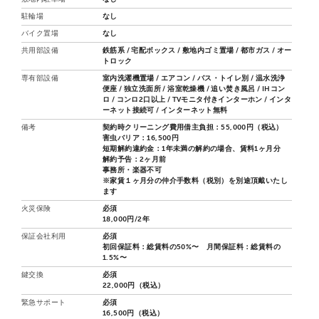
駐輪場
なし
バイク置場
なし
共用部設備
鉄筋系 / 宅配ボックス / 敷地内ゴミ置場 / 都市ガス / オー
トロック
専有部設備
室内洗濯機置場 / エアコン / バス・トイレ別 / 温水洗浄
便座 / 独立洗面所 / 浴室乾燥機 / 追い焚き風呂 / IHコン
ロ / コンロ2口以上 / TVモニタ付きインターホン / インタ
ーネット接続可 / インターネット無料
備考
契約時クリーニング費用借主負担：55,000円（税込）
害虫バリア：16,500円
短期解約違約金：1年未満の解約の場合、賃料1ヶ月分
解約予告：2ヶ月前
事務所・楽器不可
※家賃１ヶ月分の仲介手数料（税別）を別途頂戴いたし
ます
火災保険
必須
18,000円/2年
保証会社利用
必須
初回保証料：総賃料の50%〜 月間保証料：総賃料の
1.5%〜
鍵交換
必須
22,000円（税込）
緊急サポート
必須
16,500円（税込）