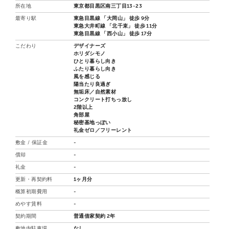
所在地
東京都目黒区南三丁目13-23
最寄り駅
東急目黒線 「大岡山」 徒歩 9分
東急大井町線 「北千束」 徒歩 11分
東急目黒線 「西小山」 徒歩 17分
こだわり
デザイナーズ
ホリダシモノ
ひとり暮らし向き
ふたり暮らし向き
風を感じる
陽当たり良過ぎ
無垢床／自然素材
コンクリート打ちっ放し
2階以上
角部屋
秘密基地っぽい
礼金ゼロ／フリーレント
敷金 / 保証金
-
償却
-
礼金
-
更新・再契約料
1ヶ月分
概算初期費用
-
めやす賃料
-
契約期間
普通借家契約 2年
敷地内駐車場
なし