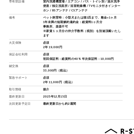
専有部設備
室内洗濯機置場 / エアコン / バス・トイレ別 / 温水洗浄
便座 / 独立洗面所 / 浴室乾燥機 / TVモニタ付きインター
ホン / BSアンテナ / CSアンテナ
備考
ペット飼育時：小型犬または猫1匹まで、敷金+1ヶ月
1年未満の短期解約違約金：総賃料1ヶ月分
事務所、楽器不可
※家賃１ヶ月分の仲介手数料（税別）を別途頂戴いたし
ます
火災保険
必須
2年 19,000円
保証会社利用
必須
初回保証料：総賃料の40％ 年次保証料：10,000円
鍵交換
必須
33,000円（税込）
緊急サポート
必須
2年 11,000円（税込）
取引態様
媒介
最終更新日
2025年12月15日
次回更新予定日
最終更新日から約2週間