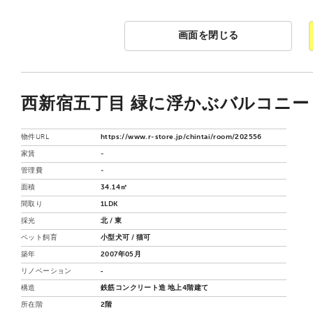
画面を閉じる
西新宿五丁目 緑に浮かぶバルコニー 
物件URL
https://www.r-store.jp/chintai/room/202556
家賃
-
管理費
-
面積
34.14㎡
間取り
1LDK
採光
北 / 東
ペット飼育
小型犬可 / 猫可
築年
2007年05月
リノベーション
‐
構造
鉄筋コンクリート造 地上4階建て
所在階
2階