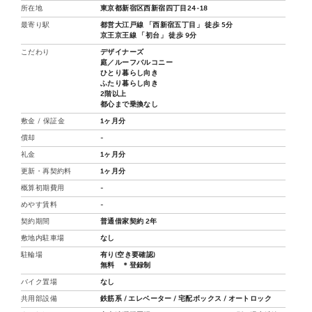
所在地
東京都新宿区西新宿四丁目24-18
最寄り駅
都営大江戸線 「西新宿五丁目」 徒歩 5分
京王京王線 「初台」 徒歩 9分
こだわり
デザイナーズ
庭／ルーフバルコニー
ひとり暮らし向き
ふたり暮らし向き
2階以上
都心まで乗換なし
敷金 / 保証金
1ヶ月分
償却
-
礼金
1ヶ月分
更新・再契約料
1ヶ月分
概算初期費用
-
めやす賃料
-
契約期間
普通借家契約 2年
敷地内駐車場
なし
駐輪場
有り(空き要確認)
無料 ＊登録制
バイク置場
なし
共用部設備
鉄筋系 / エレベーター / 宅配ボックス / オートロック