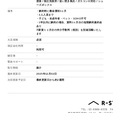
便座 / 独立洗面所 / 追い焚き風呂 / ガスコンロ対応 / シュ
ーズボックス
備考
・解約時に敷金償却1ヶ月
・2人入居まで
・子ども・未成年者・ペット・SOHO不可
・1年以内に解約の場合、賃料1ヶ月分の短期解約違約金
あり
※家賃１ヶ月分の仲介手数料（税別）を別途頂戴いたし
ます
火災保険
必須
保証会社利用
-
利用可
鍵交換
-
緊急サポート
-
取引態様
媒介
最終更新日
2025年12月02日
次回更新予定日
最終更新日から約2週間
TEL：03-6869-6538 FA