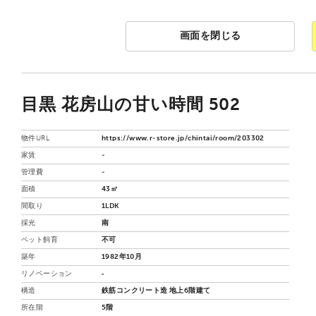
画面を閉じる
目黒 花房山の甘い時間 502
物件URL
https://www.r-store.jp/chintai/room/203302
家賃
-
管理費
-
面積
43㎡
間取り
1LDK
採光
南
ペット飼育
不可
築年
1982年10月
リノベーション
‐
構造
鉄筋コンクリート造 地上6階建て
所在階
5階