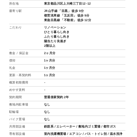
所在地
東京都品川区上大崎三丁目12-12
最寄り駅
JR山手線 「目黒」 徒歩 9分
都営浅草線 「五反田」 徒歩 9分
東急目黒線 「不動前」 徒歩 12分
こだわり
リノベーション
ひとり暮らし向き
ふたり暮らし向き
陽当たり良過ぎ
2階以上
敷金 / 保証金
2ヶ月分
償却
1ヶ月分
礼金
1ヶ月分
更新・再契約料
1ヶ月分
概算初期費用
-
めやす賃料
-
契約期間
普通借家契約 2年
敷地内駐車場
なし
駐輪場
なし
バイク置場
なし
共用部設備
鉄筋系 / エレベーター / 敷地内ゴミ置場 / 都市ガス
専有部設備
室内洗濯機置場 / エアコン / バス・トイレ別 / 温水洗浄