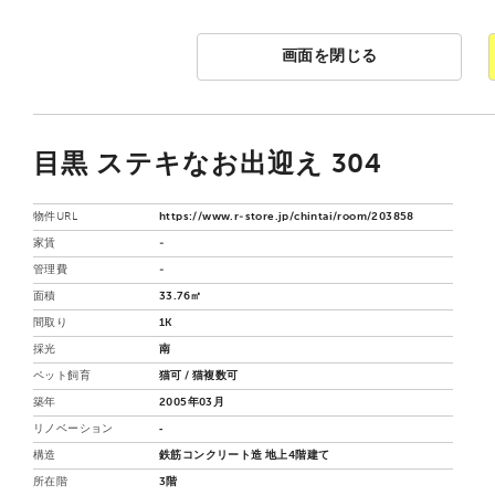
画面を閉じる
目黒 ステキなお出迎え 304
物件URL
https://www.r-store.jp/chintai/room/203858
家賃
-
管理費
-
面積
33.76㎡
間取り
1K
採光
南
ペット飼育
猫可 / 猫複数可
築年
2005年03月
リノベーション
‐
構造
鉄筋コンクリート造 地上4階建て
所在階
3階