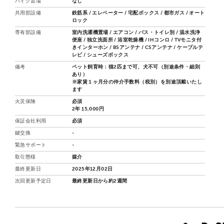
バイク置場
なし
共用部設備
鉄筋系 / エレベーター / 宅配ボックス / 都市ガス / オート
ロック
専有部設備
室内洗濯機置場 / エアコン / バス・トイレ別 / 温水洗浄
便座 / 独立洗面所 / 浴室乾燥機 / IHコンロ / TVモニタ付
きインターホン / BSアンテナ / CSアンテナ / ケーブルテ
レビ / シューズボックス
備考
ペット飼育時：猫2匹まで可、犬不可（別途条件・細則
あり）
※家賃１ヶ月分の仲介手数料（税別）を別途頂戴いたし
ます
火災保険
必須
2年 15,000円
保証会社利用
必須
鍵交換
-
緊急サポート
-
取引態様
媒介
最終更新日
2025年12月02日
次回更新予定日
最終更新日から約2週間