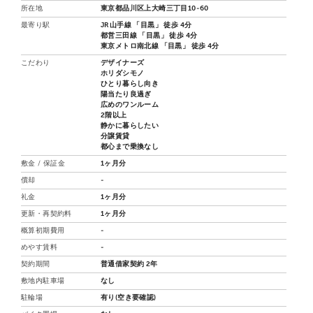
所在地
東京都品川区上大崎三丁目10-60
最寄り駅
JR山手線 「目黒」 徒歩 4分
都営三田線 「目黒」 徒歩 4分
東京メトロ南北線 「目黒」 徒歩 4分
こだわり
デザイナーズ
ホリダシモノ
ひとり暮らし向き
陽当たり良過ぎ
広めのワンルーム
2階以上
静かに暮らしたい
分譲賃貸
都心まで乗換なし
敷金 / 保証金
1ヶ月分
償却
-
礼金
1ヶ月分
更新・再契約料
1ヶ月分
概算初期費用
-
めやす賃料
-
契約期間
普通借家契約 2年
敷地内駐車場
なし
駐輪場
有り(空き要確認)