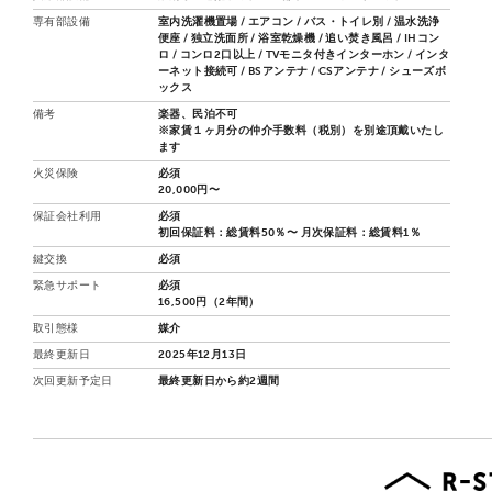
専有部設備
室内洗濯機置場 / エアコン / バス・トイレ別 / 温水洗浄
便座 / 独立洗面所 / 浴室乾燥機 / 追い焚き風呂 / IHコン
ロ / コンロ2口以上 / TVモニタ付きインターホン / インタ
ーネット接続可 / BSアンテナ / CSアンテナ / シューズボ
ックス
備考
楽器、民泊不可
※家賃１ヶ月分の仲介手数料（税別）を別途頂戴いたし
ます
火災保険
必須
20,000円〜
保証会社利用
必須
初回保証料：総賃料50％〜 月次保証料：総賃料1％
鍵交換
必須
緊急サポート
必須
16,500円（2年間）
取引態様
媒介
最終更新日
2025年12月13日
次回更新予定日
最終更新日から約2週間