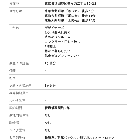
所在地
東京都世田谷区等々力二丁目35-22
最寄り駅
東急大井町線 「等々力」 徒歩 4分
東急大井町線 「尾山台」 徒歩 11分
東急大井町線 「上野毛」 徒歩 16分
こだわり
デザイナーズ
ひとり暮らし向き
広めのワンルーム
コンクリート打ちっ放し
2階以上
静かに暮らしたい
礼金ゼロ／フリーレント
敷金 / 保証金
1ヶ月分
償却
-
礼金
-
更新・再契約料
1ヶ月分
概算初期費用
-
めやす賃料
-
契約期間
普通借家契約 2年
敷地内駐車場
なし
駐輪場
なし
バイク置場
なし
共用部設備
鉄筋系 / 宅配ボックス / 都市ガス / オートロック