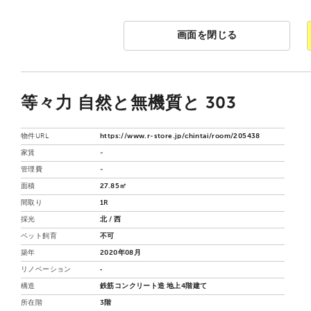
画面を閉じる
等々力 自然と無機質と 303
物件URL
https://www.r-store.jp/chintai/room/205438
家賃
-
管理費
-
面積
27.85㎡
間取り
1R
採光
北 / 西
ペット飼育
不可
築年
2020年08月
リノベーション
‐
構造
鉄筋コンクリート造 地上4階建て
所在階
3階