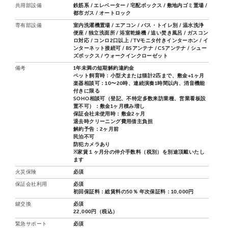
共用部設備
鉄筋系 / エレベーター / 宅配ボックス / 敷地内ゴミ置場 /
都市ガス / オートロック
専有部設備
室内洗濯機置場 / エアコン / バス・トイレ別 / 温水洗浄
便座 / 独立洗面所 / 浴室乾燥機 / 追い焚き風呂 / ガスコン
ロ対応 / コンロ2口以上 / TVモニタ付きインターホン / イ
ンターネット接続可 / BSアンテナ / CSアンテナ / シュー
ズボックス / ウォークインクローゼット
備考
1年未満の短期解約違約金
ペット飼育時：小型犬または猫計2匹まで、敷金+1ヶ月
楽器相談可：10〜20時、連続演奏1時間以内、消音機能
付きに限る
SOHO相談可（登記、不特定多数来訪業種、営業看板設
置不可）：敷金1ヶ月積み増し
保証会社未使用時：敷金2ヶ月
退去時クリーニング費用借主負担
解約予告：2ヶ月前
民泊不可
防犯カメラあり
※家賃１ヶ月分の仲介手数料（税別）を別途頂戴いたし
ます
火災保険
必須
保証会社利用
必須
初回保証料：総賃料の50％ 年次保証料：10,000円
鍵交換
必須
22,000円（税込）
緊急サポート
必須