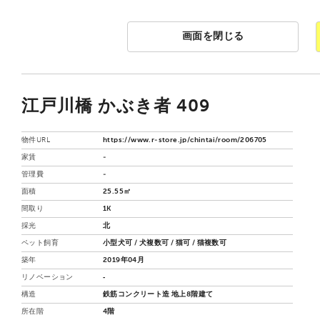
画面を閉じる
江戸川橋 かぶき者 409
物件URL
https://www.r-store.jp/chintai/room/206705
家賃
-
管理費
-
面積
25.55㎡
間取り
1K
採光
北
ペット飼育
小型犬可 / 犬複数可 / 猫可 / 猫複数可
築年
2019年04月
リノベーション
‐
構造
鉄筋コンクリート造 地上8階建て
所在階
4階