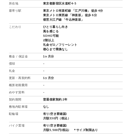
所在地
東京都新宿区水道町4-5
最寄り駅
東京メトロ有楽町線 「江戸川橋」 徒歩 4分
東京メトロ東西線 「神楽坂」 徒歩 6分
都営大江戸線 「牛込神楽坂」
こだわり
ひとり暮らし向き
風を感じる
SOHO可能
2階以上
礼金ゼロ／フリーレント
都心まで乗換なし
敷金 / 保証金
1ヶ月分
償却
-
礼金
-
更新・再契約料
1ヶ月分
概算初期費用
-
めやす賃料
-
契約期間
普通借家契約 2年
敷地内駐車場
なし
駐輪場
有り(空き要確認)
月額330円（税込）
バイク置場
有り(空き要確認)
月額5,500円(税込) ＊サイズ制限あり