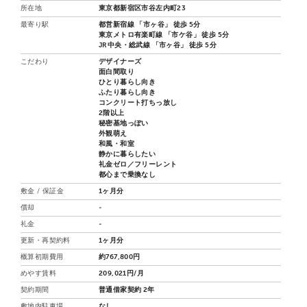
所在地
東京都新宿区市谷左内町23
最寄り駅
都営新宿線 「市ヶ谷」 徒歩 5分
東京メトロ有楽町線 「市ケ谷」 徒歩 5分
JR中央・総武線 「市ヶ谷」 徒歩 5分
こだわり
デザイナーズ
面白間取り
ひとり暮らし向き
ふたり暮らし向き
コンクリート打ちっ放し
2階以上
秘密基地っぽい
外観萌え
和風・和室
静かに暮らしたい
礼金ゼロ／フリーレント
都心まで乗換なし
敷金 / 保証金
1ヶ月分
償却
-
礼金
-
更新・再契約料
1ヶ月分
概算初期費用
約767,800円
めやす賃料
209,021円/月
契約期間
普通借家契約 2年
敷地内駐車場
なし