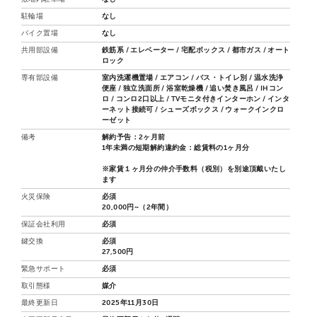
駐輪場
なし
バイク置場
なし
共用部設備
鉄筋系 / エレベーター / 宅配ボックス / 都市ガス / オート
ロック
専有部設備
室内洗濯機置場 / エアコン / バス・トイレ別 / 温水洗浄
便座 / 独立洗面所 / 浴室乾燥機 / 追い焚き風呂 / IHコン
ロ / コンロ2口以上 / TVモニタ付きインターホン / インタ
ーネット接続可 / シューズボックス / ウォークインクロ
ーゼット
備考
解約予告：2ヶ月前
1年未満の短期解約違約金：総賃料の1ヶ月分
※家賃１ヶ月分の仲介手数料（税別）を別途頂戴いたし
ます
火災保険
必須
20,000円~（2年間）
保証会社利用
必須
鍵交換
必須
27,500円
緊急サポート
必須
取引態様
媒介
最終更新日
2025年11月30日