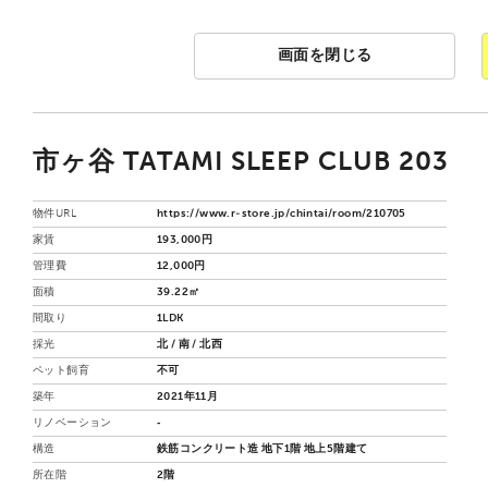
画面を閉じる
市ヶ谷 TATAMI SLEEP CLUB 203
物件URL
https://www.r-store.jp/chintai/room/210705
家賃
193,000円
管理費
12,000円
面積
39.22㎡
間取り
1LDK
採光
北 / 南 / 北西
ペット飼育
不可
築年
2021年11月
リノベーション
‐
構造
鉄筋コンクリート造 地下1階 地上5階建て
所在階
2階