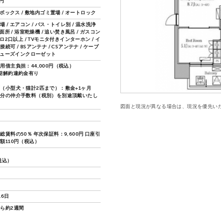
0円
配ボックス / 敷地内ゴミ置場 / オートロック
 / エアコン / バス・トイレ別 / 温水洗浄
洗面所 / 浴室乾燥機 / 追い焚き風呂 / ガスコン
ンロ2口以上 / TVモニタ付きインターホン / イ
続可 / BSアンテナ / CSアンテナ / ケーブ
 シューズインクローゼット
用借主負担：44,000円（税込）
期解約違約金有り
可
（小型犬・猫計2匹まで）：敷金+1ヶ月
月分の仲介手数料（税別）を別途頂戴いたし
図面と現況が異なる場合は、現況を優先い
賃料の50％ 年次保証料：9,600円 口座引
額110円（税込）
（税込）
16日
ら約2週間