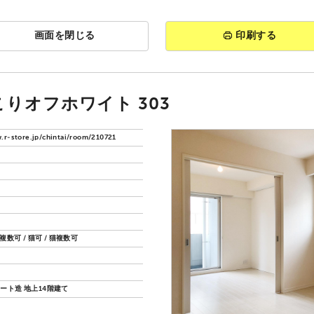
画面を閉じる
印刷する
こりオフホワイト 303
.r-store.jp/chintai/room/210721
複数可 / 猫可 / 猫複数可
ート造 地上14階建て