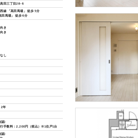
高田三丁目28-6
西線 「高田馬場」 徒歩 5分
高田馬場」 徒歩 6分
ノ
し向き
し向き
換なし
 2年
認)
行手数料：2,200円（税込）※1住戸1台
認)