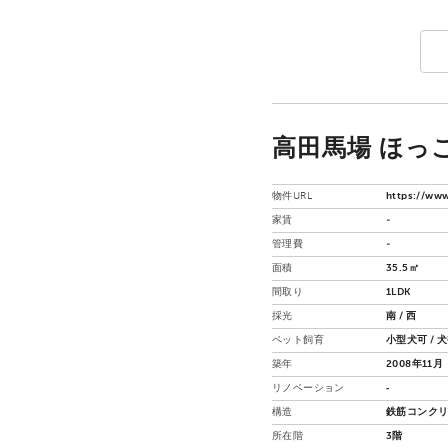
高田馬場 ほっ
物件URL
https://www
家賃
-
管理費
-
面積
35.5㎡
間取り
1LDK
採光
南 / 西
ペット飼育
小型犬可 / 犬
築年
2008年11月
リノベーション
‐
構造
鉄筋コンクリ
所在階
3階