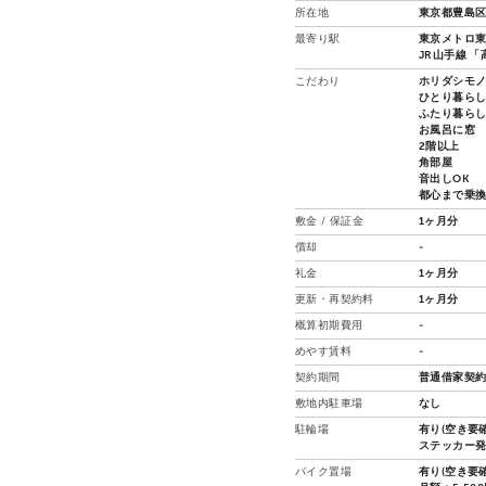
所在地
東京都豊島区
最寄り駅
東京メトロ東
JR山手線 「
こだわり
ホリダシモ
ひとり暮ら
ふたり暮ら
お風呂に窓
2階以上
角部屋
音出しOK
都心まで乗
敷金 / 保証金
1ヶ月分
償却
-
礼金
1ヶ月分
更新・再契約料
1ヶ月分
概算初期費用
-
めやす賃料
-
契約期間
普通借家契約
敷地内駐車場
なし
駐輪場
有り(空き要確
ステッカー発
バイク置場
有り(空き要確