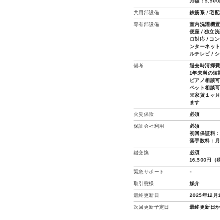
月額：5,50
共用部設備
鉄筋系 / 宅
専有部設備
室内洗濯機置場
便座 / 独立
ロ対応 / コ
ンターネット接
ルテレビ /
備考
退去時清掃費
1年未満の短
ピアノ相談
ペット相談可
※家賃１ヶ
ます
火災保険
必須
保証会社利用
必須
初回保証料：総
落手数料：月
鍵交換
必須
16,500円
緊急サポート
-
取引態様
媒介
最終更新日
2025年12月
次回更新予定日
最終更新日か