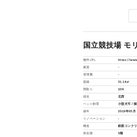
国立競技場 モリ
物件URL
https://www
家賃
-
管理費
-
面積
31.14㎡
間取り
1DK
採光
北西
ペット飼育
小型犬可 / 
築年
2019年05月
リノベーション
‐
構造
鉄筋コンクリ
所在階
5階