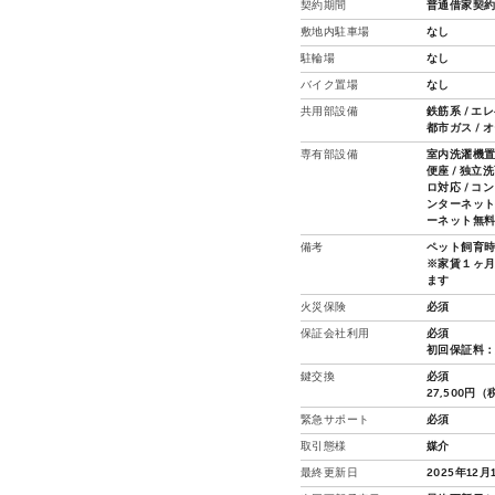
契約期間
普通借家契約
敷地内駐車場
なし
駐輪場
なし
バイク置場
なし
共用部設備
鉄筋系 / エ
都市ガス / 
専有部設備
室内洗濯機置場
便座 / 独立
ロ対応 / コ
ンターネット接
ーネット無料
備考
ペット飼育時
※家賃１ヶ
ます
火災保険
必須
保証会社利用
必須
初回保証料：
鍵交換
必須
27,500円
緊急サポート
必須
取引態様
媒介
最終更新日
2025年12月