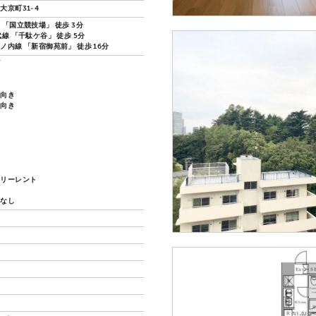
大京町31-4
 「国立競技場」 徒歩 3分
線 「千駄ケ谷」 徒歩 5分
ノ内線 「新宿御苑前」 徒歩 16分
ズ
し向き
し向き
フリーレント
換なし