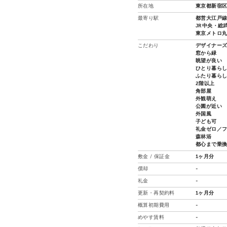
所在地
東京都新宿区
最寄り駅
都営大江戸線
JR中央・総武
東京メトロ丸
こだわり
デザイナー
窓から緑
眺望が良い
ひとり暮ら
ふたり暮ら
2階以上
角部屋
外観萌え
公園が近い
外国風
子ども可
礼金ゼロ／
森林浴
都心まで乗
敷金 / 保証金
1ヶ月分
償却
-
礼金
-
更新・再契約料
1ヶ月分
概算初期費用
-
めやす賃料
-