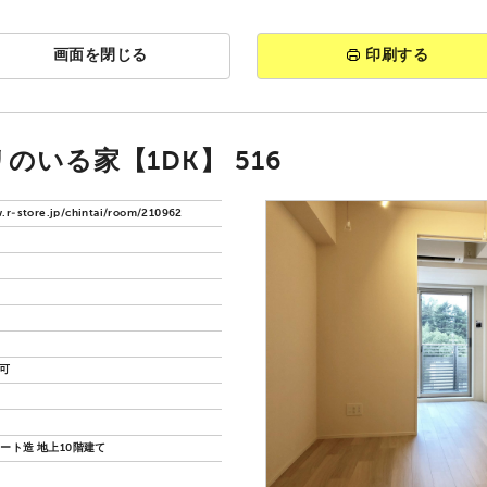
画面を閉じる
印刷する
のいる家【1DK】 516
.r-store.jp/chintai/room/210962
猫可
ート造 地上10階建て