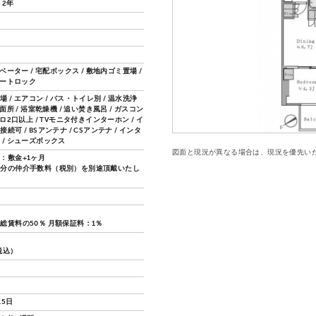
 2年
レベーター / 宅配ボックス / 敷地内ゴミ置場 /
オートロック
 / エアコン / バス・トイレ別 / 温水洗浄
洗面所 / 浴室乾燥機 / 追い焚き風呂 / ガスコン
ンロ2口以上 / TVモニタ付きインターホン / イ
続可 / BSアンテナ / CSアンテナ / インタ
 / シューズボックス
図面と現況が異なる場合は、現況を優先い
：敷金+1ヶ月
月分の仲介手数料（税別）を別途頂戴いたし
総賃料の50％ 月額保証料：1％
（税込）
15日