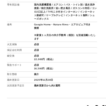
専有部設備
室内洗濯機置場 / エアコン / バス・トイレ別 / 温水洗浄
便座 / 独立洗面所 / 追い焚き風呂 / ガスコンロ対応 / コン
ロ2口以上 / TVモニタ付きインターホン / インターネッ
ト接続可 / ケーブルテレビ / インターネット無料 / シュ
ーズボックス
備考
Google Home・Nature Rimo・エアロピュア付き
禁煙
※家賃１ヶ月分の仲介手数料（税別）を別途頂戴いたし
ます
火災保険
必須
保証会社利用
必須
鍵交換
必須
22,000円（税込）
緊急サポート
必須
16,500円（税込）
取引態様
媒介
最終更新日
2025年11月28日
次回更新予定日
最終更新日から約2週間