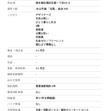
所在地
東京都目黒区目黒一丁目18-8
最寄り駅
JR山手線 「目黒」 徒歩 9分
こだわり
デザイナーズ
天井が高い
ひとり暮らし向き
1階
角部屋
公園が近い
外国風
礼金ゼロ／フリーレント
都心まで乗換なし
敷金 / 保証金
1ヶ月分
償却
-
礼金
-
更新・再契約料
1ヶ月分
概算初期費用
-
めやす賃料
-
契約期間
普通借家契約 2年
敷地内駐車場
なし
駐輪場
有り(空き要確認)
バイク置場
なし
共用部設備
木造 / 宅配ボックス / 都市ガス / オートロック