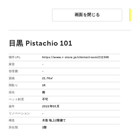
画面を閉じる
目黒 Pistachio 101
物件URL
https://www.r-store.jp/chintai/room/211506
家賃
-
管理費
-
面積
21.76㎡
間取り
1R
採光
南
ペット飼育
不可
築年
2022年03月
リノベーション
‐
構造
木造 地上2階建て
所在階
1階