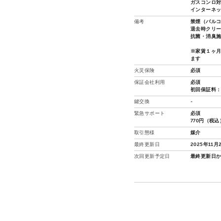
ガスコンロ対応
インターネッ
備考
禁煙（バル
退去時クリ
抗菌・消臭施
※家賃１ヶ
ます
火災保険
必須
保証会社利用
必須
初回保証料：
鍵交換
-
緊急サポート
必須
770円（税込
取引態様
媒介
最終更新日
2025年11月
次回更新予定日
最終更新日か