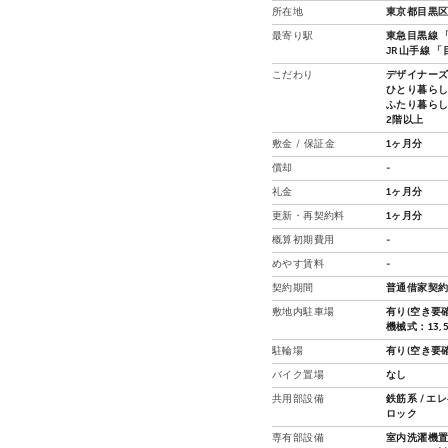
所在地
東京都目黒区
最寄り駅
東急目黒線 「
JR山手線 「
こだわり
デザイナー
ひとり暮ら
ふたり暮ら
2階以上
敷金 / 保証金
1ヶ月分
償却
-
礼金
1ヶ月分
更新・再契約料
1ヶ月分
概算初期費用
-
めやす賃料
-
契約期間
普通借家契約
敷地内駐車場
有り(空き要確
機械式：13,
駐輪場
有り(空き要確
バイク置場
なし
共用部設備
鉄筋系 / エ
ロック
専有部設備
室内洗濯機置場