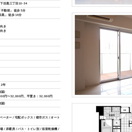
下目黒三丁目10-34
不動前」 徒歩 5分
目黒」 徒歩 14分
ズ
し向き
し向き
 2年
認)
500円〜32,000円、平置き：32,000円
認)
レベーター / 宅配ボックス / 都市ガス / オート
 / 床暖房 / バス・トイレ別 / 浴室乾燥機 /