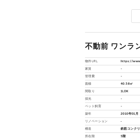
不動前 ワンラン
物件URL
https://www
家賃
-
管理費
-
面積
40.58㎡
間取り
1LDK
採光
-
ペット飼育
-
築年
2010年01月
リノベーション
‐
構造
鉄筋コンクリ
所在階
5階