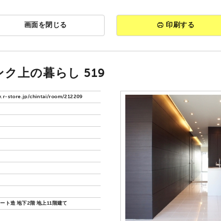
画面を閉じる
印刷する
ク上の暮らし 519
.r-store.jp/chintai/room/212209
ート造 地下2階 地上11階建て