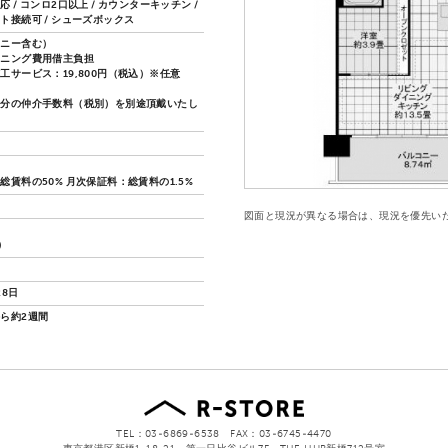
 / コンロ2口以上 / カウンターキッチン /
ト接続可 / シューズボックス
コニー含む）
ーニング費用借主負担
工サービス：19,800円（税込）※任意
月分の仲介手数料（税別）を別途頂戴いたし
総賃料の50% 月次保証料：総賃料の1.5%
図面と現況が異なる場合は、現況を優先い
）
28日
ら約2週間
TEL：03-6869-6538 FAX：03-6745-4470