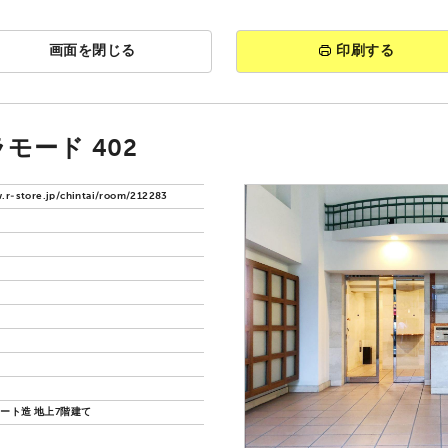
画面を閉じる
印刷する
モード 402
.r-store.jp/chintai/room/212283
ート造 地上7階建て