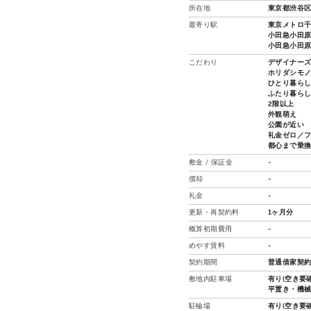
所在地
東京都渋谷区
最寄り駅
東京メトロ千
小田急小田原
小田急小田原
こだわり
デザイナー
ホリダシモ
ひとり暮ら
ふたり暮ら
2階以上
外観萌え
公園が近い
礼金ゼロ／
都心まで乗
敷金 / 保証金
-
償却
-
礼金
-
更新・再契約料
1ヶ月分
概算初期費用
-
めやす賃料
-
契約期間
普通借家契約
敷地内駐車場
有り(空き要確
平置き・機
駐輪場
有り(空き要確