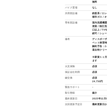
無料
バイク置場
なし
共用部設備
鉄筋系 / エ
都市ガス / 
専有部設備
室内洗濯機置場
便座 / 独立洗
口以上 / T
続可 / シュ
備考
ディスポー
ペット飼育時
解約予告：2
退去時クリ
※家賃１ヶ
ます
火災保険
必須
保証会社利用
必須
鍵交換
必須
24,750円
緊急サポート
-
取引態様
媒介
最終更新日
2025年12月
次回更新予定日
最終更新日か