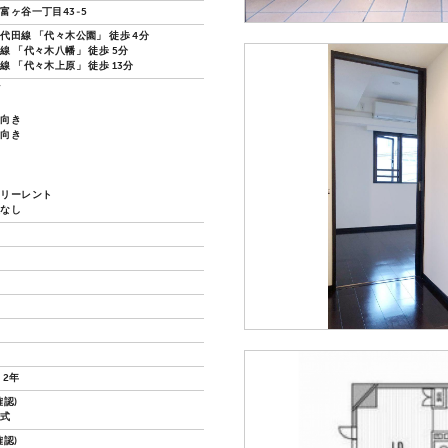
富ヶ谷一丁目43-5
代田線 「代々木公園」 徒歩 4分
線 「代々木八幡」 徒歩 5分
線 「代々木上原」 徒歩 13分
ズ
ノ
し向き
し向き
フリーレント
換なし
 2年
認)
械式
認)