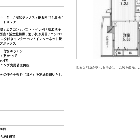
レベーター / 宅配ボックス / 敷地内ゴミ置場 /
オートロック
 / エアコン / バス・トイレ別 / 温水洗浄
面所 / 浴室乾燥機 / 追い焚き風呂 / コンロ2
Vモニタ付きインターホン / インターネット接
ーズボックス
ザー付きキッチン
：敷金1ヶ月
ヶ月前
ーニング費用借主負担
図面と現況が異なる場合は、現況を優先い
月分の仲介手数料（税別）を別途頂戴いたし
08日
ら約2週間