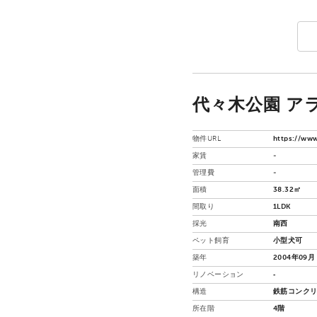
代々木公園 アラ
物件URL
https://www
家賃
-
管理費
-
面積
38.32㎡
間取り
1LDK
採光
南西
ペット飼育
小型犬可
築年
2004年09月
リノベーション
‐
構造
鉄筋コンクリ
所在階
4階