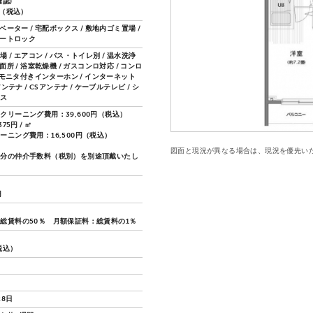
認)
円（税込）
レベーター / 宅配ボックス / 敷地内ゴミ置場 /
オートロック
 / エアコン / バス・トイレ別 / 温水洗浄
洗面所 / 浴室乾燥機 / ガスコンロ対応 / コンロ
TVモニタ付きインターホン / インターネット
アンテナ / CSアンテナ / ケーブルテレビ / シ
クス
クリーニング費用：39,600円（税込）
75円 / ㎡
ーニング費用：16,500円（税込）
図面と現況が異なる場合は、現況を優先い
月分の仲介手数料（税別）を別途頂戴いたし
円
総賃料の50％ 月額保証料：総賃料の1％
（税込）
28日