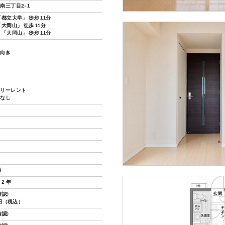
南三丁目2-1
都立大学」 徒歩 11分
大岡山」 徒歩 11分
「大岡山」 徒歩 11分
ズ
し向き
い
フリーレント
換なし
月
2 年
認)
0円（税込）
認)