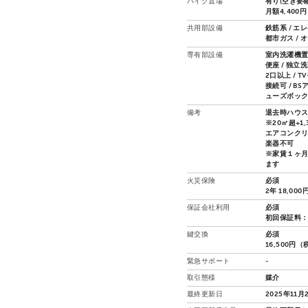
バイク置場
有り(空き要確
月額4,400
共用部設備
鉄筋系 / エ
都市ガス / 
専有部設備
室内洗濯機置場
便座 / 独立
2口以上 / 
接続可 / BS
ューズボッ
備考
退去時ハウス
※20㎡超+1,3
エアコンクリ
楽器不可
※家賃１ヶ
ます
火災保険
必須
2年 18,000
保証会社利用
必須
初回保証料：
鍵交換
必須
16,500円
緊急サポート
-
取引態様
媒介
最終更新日
2025年11月