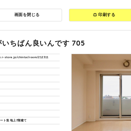
画面を閉じる
印刷する
がいちばん良いんです 705
.r-store.jp/chintai/room/212311
ート造 地上7階建て