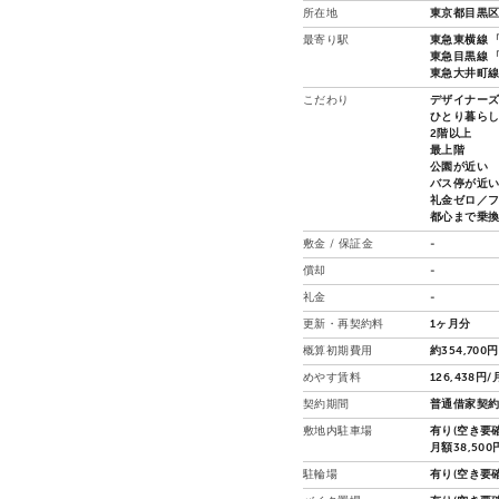
所在地
東京都目黒区
最寄り駅
東急東横線 「
東急目黒線 「
東急大井町線 
こだわり
デザイナー
ひとり暮ら
2階以上
最上階
公園が近い
バス停が近
礼金ゼロ／
都心まで乗
敷金 / 保証金
-
償却
-
礼金
-
更新・再契約料
1ヶ月分
概算初期費用
約354,700円
めやす賃料
126,438円/
契約期間
普通借家契約 
敷地内駐車場
有り(空き要確
月額38,50
駐輪場
有り(空き要確