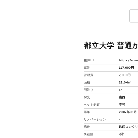
都立大学 普通
物件URL
https://www
家賃
117,000円
管理費
7,000円
面積
22.04㎡
間取り
1K
採光
南西
ペット飼育
不可
築年
2007年02月
リノベーション
‐
構造
鉄筋コンクリ
所在階
7階