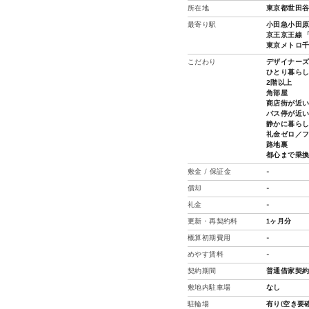
所在地
東京都世田谷
最寄り駅
小田急小田原
京王京王線 「
東京メトロ千
こだわり
デザイナー
ひとり暮ら
2階以上
角部屋
商店街が近
バス停が近
静かに暮ら
礼金ゼロ／
路地裏
都心まで乗
敷金 / 保証金
-
償却
-
礼金
-
更新・再契約料
1ヶ月分
概算初期費用
-
めやす賃料
-
契約期間
普通借家契約
敷地内駐車場
なし
駐輪場
有り(空き要確