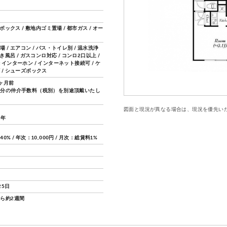
配ボックス / 敷地内ゴミ置場 / 都市ガス / オー
 / エアコン / バス・トイレ別 / 温水洗浄
焚き風呂 / ガスコンロ対応 / コンロ2口以上 /
インターホン / インターネット接続可 / ケ
 / シューズボックス
ヶ月前
月分の仲介手数料（税別）を別途頂戴いたし
図面と現況が異なる場合は、現況を優先い
2年
% / 年次：10,000円 / 月次：総賃料1%
25日
ら約2週間