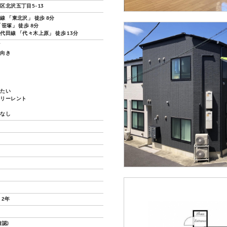
区北沢五丁目5-13
線 「東北沢」 徒歩 8分
笹塚」 徒歩 8分
代田線 「代々木上原」 徒歩 13分
ズ
し向き
い
い
したい
フリーレント
換なし
 2年
認)