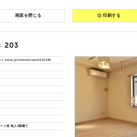
画面を閉じる
印刷する
 203
.r-store.jp/chintai/room/212545
ート造 地上3階建て