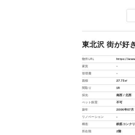
東北沢 街が好き
物件URL
https://www
家賃
-
管理費
-
面積
27.73㎡
間取り
1R
採光
南西 / 北西
ペット飼育
不可
築年
2006年07月
リノベーション
‐
構造
鉄筋コンクリ
所在階
2階