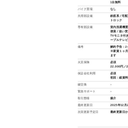
1台無料
バイク置場
なし
共用部設備
鉄筋系 / 宅
トロック
専有部設備
室内洗濯機置場
便座 / 追い
TVモニタ付き
ーブルテレビ
備考
解約予告：2
※家賃１ヶ
ます
火災保険
必須
22,000円／
保証会社利用
必須
初回：総賃料40
鍵交換
-
緊急サポート
-
取引態様
媒介
最終更新日
2025年12月
次回更新予定日
最終更新日か