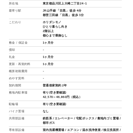
所在地
東京都品川区上大崎二丁目24-1
最寄り駅
JR山手線 「目黒」 徒歩 4分
都営三田線 「目黒」 徒歩 3分
こだわり
ホリダシモノ
ひとり暮らし向き
2階以上
都心まで乗換なし
敷金 / 保証金
1ヶ月分
償却
-
礼金
1ヶ月分
更新・再契約料
1ヶ月分
概算初期費用
-
めやす賃料
-
契約期間
普通借家契約 2年
敷地内駐車場
有り(空き要確認)
42,570～46,860円（税込）
駐輪場
有り(空き要確認)
バイク置場
なし
共用部設備
鉄筋系 / エレベーター / 宅配ボックス / 敷地内ゴミ置場 /
都市ガス
専有部設備
室内洗濯機置場 / エアコン / 温水洗浄便座 / 独立洗面所 /