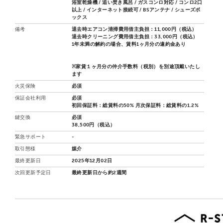
浴室乾燥機 / 追い焚き風呂 / ガスコンロ対応 / コンロ2口
以上 / インターネット接続可 / BSアンテナ / シューズボ
ックス
備考
退去時エアコン清掃費用借主負担：11,000円（税込）
退去時クリーニング費用借主負担：33,000円（税込）
1年未満の解約の場合、賃料1ヶ月分の違約金あり
※家賃１ヶ月分の仲介手数料（税別）を別途頂戴いたし
ます
火災保険
必須
保証会社利用
必須
初回保証料：総賃料の50% 月次保証料：総賃料の1.2%
鍵交換
必須
38,500円（税込）
緊急サポート
-
取引態様
媒介
最終更新日
2025年12月02日
次回更新予定日
最終更新日から約2週間