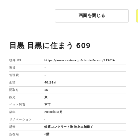
画面を閉じる
目黒 目黒に住まう 609
物件URL
https://www.r-store.jp/chintai/room/213014
家賃
-
管理費
-
面積
40.28㎡
間取り
1K
採光
東
ペット飼育
不可
築年
2000年08月
リノベーション
‐
構造
鉄筋コンクリート造 地上11階建て
所在階
6階