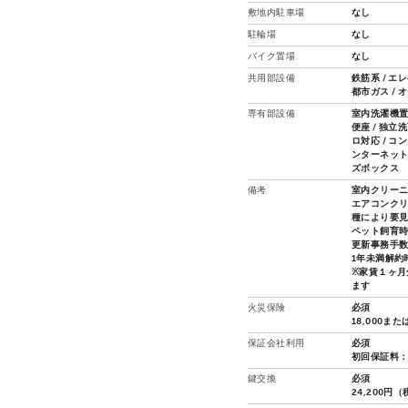
敷地内駐車場
なし
駐輪場
なし
バイク置場
なし
共用部設備
鉄筋系 / エ
都市ガス / 
専有部設備
室内洗濯機置場
便座 / 独立
ロ対応 / コ
ンターネット接
ズボックス
備考
室内クリーニ
エアコンクリ
種により要
ペット飼育時
更新事務手数
1年未満解約
※家賃１ヶ月
ます
火災保険
必須
18,000また
保証会社利用
必須
初回保証料：総
鍵交換
必須
24,200円