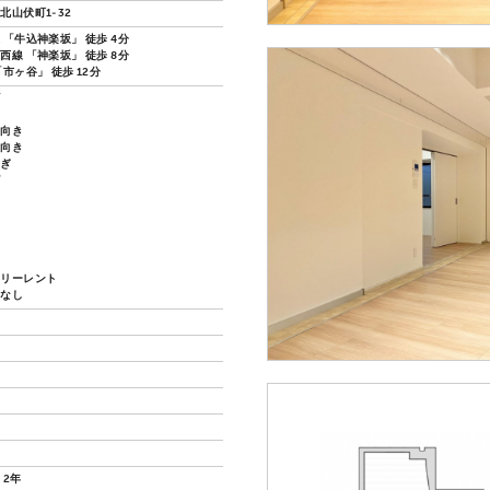
北山伏町1-32
 「牛込神楽坂」 徒歩 4分
西線 「神楽坂」 徒歩 8分
市ヶ谷」 徒歩 12分
ズ
し向き
し向き
過ぎ
グ
い
フリーレント
換なし
 2年