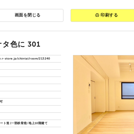
画面を閉じる
印刷する
タ色に 301
.r-store.jp/chintai/room/213240
猫可
ト造 (一部鉄骨造) 地上10階建て