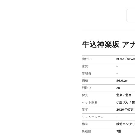
牛込神楽坂 アナ
物件URL
https://www
家賃
-
管理費
-
面積
56.01㎡
間取り
2K
採光
北東 / 北西
ペット飼育
小型犬可 / 
築年
2020年07月
リノベーション
‐
構造
鉄筋コンクリー
所在階
3階