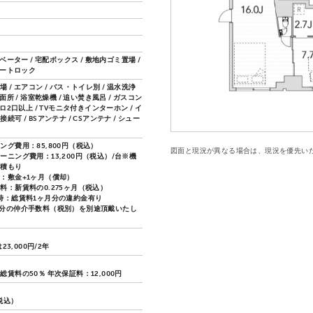
レベーター / 宅配ボックス / 敷地内ゴミ置場 /
オートロック
 / エアコン / バス・トイレ別 / 温水洗浄
洗面所 / 浴室乾燥機 / 追い焚き風呂 / ガスコン
ンロ2口以上 / TVモニタ付きインターホン / イ
続可 / BSアンテナ / CSアンテナ / シュー
ング費用：85,800円（税込）
図面と現況が異なる場合は、現況を優先い
ーニング費用：13,200円（税込）/台※機
見積もり
：敷金+1ヶ月（償却）
料：新賃料の0.275ヶ月（税込）
時：総賃料1ヶ月分の違約金有り
分の仲介手数料（税別）を別途頂戴いたし
は23,000円/2年
賃料の50％ 年次保証料：12,000円
（税込）