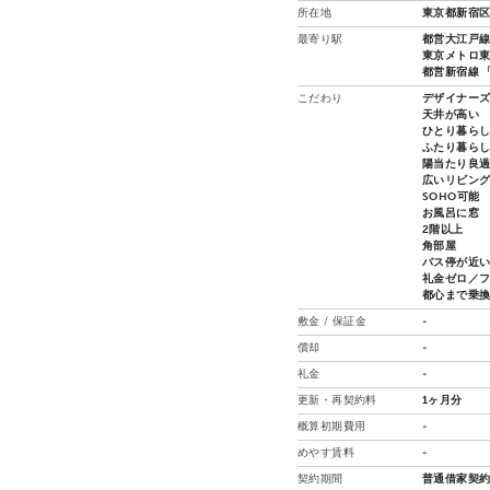
所在地
東京都新宿区
最寄り駅
都営大江戸線
東京メトロ東
都営新宿線 「
こだわり
デザイナー
天井が高い
ひとり暮ら
ふたり暮ら
陽当たり良
広いリビン
SOHO可能
お風呂に窓
2階以上
角部屋
バス停が近
礼金ゼロ／
都心まで乗
敷金 / 保証金
-
償却
-
礼金
-
更新・再契約料
1ヶ月分
概算初期費用
-
めやす賃料
-
契約期間
普通借家契約