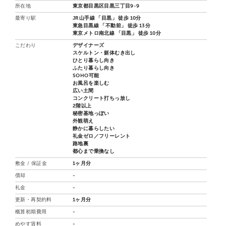
所在地
東京都目黒区目黒三丁目9-9
最寄り駅
JR山手線 「目黒」 徒歩 10分
東急目黒線 「不動前」 徒歩 13分
東京メトロ南北線 「目黒」 徒歩 10分
こだわり
デザイナーズ
スケルトン・躯体むき出し
ひとり暮らし向き
ふたり暮らし向き
SOHO可能
お風呂を楽しむ
広い土間
コンクリート打ちっ放し
2階以上
秘密基地っぽい
外観萌え
静かに暮らしたい
礼金ゼロ／フリーレント
路地裏
都心まで乗換なし
敷金 / 保証金
1ヶ月分
償却
-
礼金
-
更新・再契約料
1ヶ月分
概算初期費用
-
めやす賃料
-