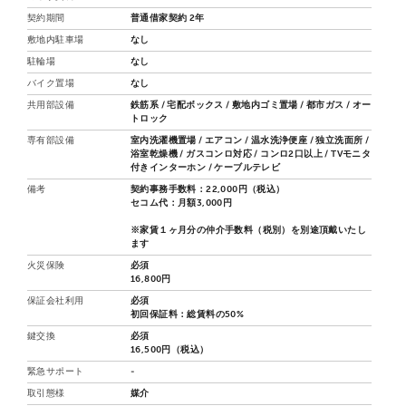
契約期間
普通借家契約 2年
敷地内駐車場
なし
駐輪場
なし
バイク置場
なし
共用部設備
鉄筋系 / 宅配ボックス / 敷地内ゴミ置場 / 都市ガス / オー
トロック
専有部設備
室内洗濯機置場 / エアコン / 温水洗浄便座 / 独立洗面所 /
浴室乾燥機 / ガスコンロ対応 / コンロ2口以上 / TVモニタ
付きインターホン / ケーブルテレビ
備考
契約事務手数料：22,000円（税込）
セコム代：月額3,000円
※家賃１ヶ月分の仲介手数料（税別）を別途頂戴いたし
ます
火災保険
必須
16,800円
保証会社利用
必須
初回保証料：総賃料の50%
鍵交換
必須
16,500円（税込）
緊急サポート
-
取引態様
媒介