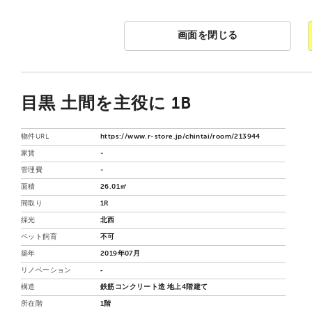
画面を閉じる
目黒 土間を主役に 1B
物件URL
https://www.r-store.jp/chintai/room/213944
家賃
-
管理費
-
面積
26.01㎡
間取り
1R
採光
北西
ペット飼育
不可
築年
2019年07月
リノベーション
‐
構造
鉄筋コンクリート造 地上4階建て
所在階
1階