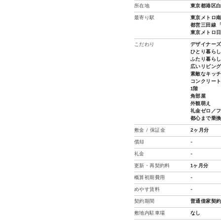
所在地
東京都港区白
最寄り駅
東京メトロ南
都営三田線 「
東京メトロ日比
こだわり
デザイナー
ひとり暮ら
ふたり暮ら
広いリビン
素敵なキッ
コンクリー
1階
角部屋
外観萌え
礼金ゼロ／
都心まで乗
敷金 / 保証金
2ヶ月分
償却
-
礼金
-
更新・再契約料
1ヶ月分
概算初期費用
-
めやす賃料
-
契約期間
普通借家契約
敷地内駐車場
なし