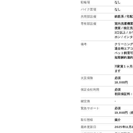
駐輪場
なし
バイク置場
なし
共用部設備
鉄筋系 / 宅
専有部設備
室内洗濯機置場
便座 / 独立
2口以上 / 
ホン / イン
備考
クリーニング費
退去時エアコ
ペット飼育可
短期解約違
※家賃１ヶ月
ます
火災保険
必須
18,000円
保証会社利用
必須
初回保証料：
鍵交換
-
緊急サポート
必須
19,800円
取引態様
媒介
最終更新日
2025年11月