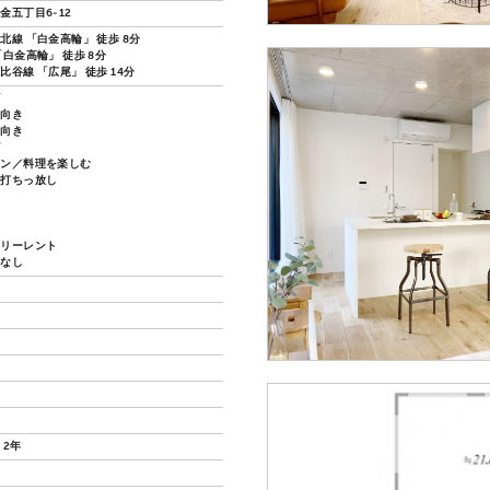
金五丁目6-12
北線 「白金高輪」 徒歩 8分
白金高輪」 徒歩 8分
谷線 「広尾」 徒歩 14分
ズ
し向き
し向き
グ
チン／料理を楽しむ
ト打ちっ放し
フリーレント
換なし
 2年