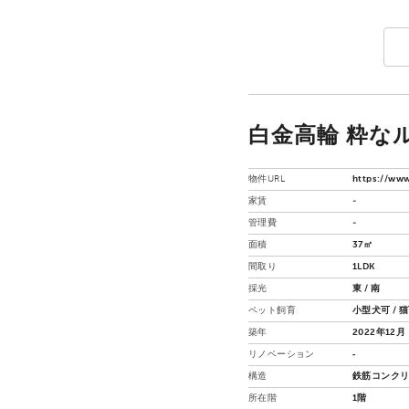
白金高輪 粋なル
物件URL
https://www
家賃
-
管理費
-
面積
37㎡
間取り
1LDK
採光
東 / 南
ペット飼育
小型犬可 / 
築年
2022年12月
リノベーション
‐
構造
鉄筋コンクリ
所在階
1階