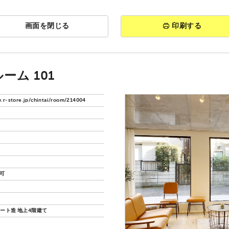
画面を閉じる
印刷する
ーム 101
.r-store.jp/chintai/room/214004
猫可
ート造 地上4階建て