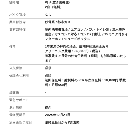
駐輪場
有り(空き要確認)
2台（無料）
バイク置場
なし
共用部設備
鉄骨系 / 都市ガス
専有部設備
室内洗濯機置場 / エアコン / バス・トイレ別 / 温水洗浄
便座 / ガスコンロ対応 / コンロ2口以上 / TVモニタ付きイ
ンターホン / シューズボックス
備考
1年未満の解約の場合、短期解約違約金あり
クリーニング費用：66,000円（税込）
※家賃１ヶ月分の仲介手数料（税別）を別途頂戴いたし
ます
火災保険
必須
保証会社利用
必須
初回保証料：総賃料の50% 年次保証料：10,000円 手数
料：月額550円
鍵交換
-
緊急サポート
-
取引態様
媒介
最終更新日
2025年12月24日
次回更新予定日
最終更新日から約2週間