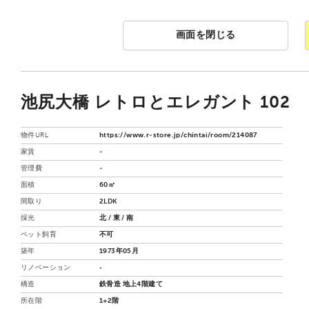
画面を閉じる
池尻大橋 レトロとエレガント 102
物件URL
https://www.r-store.jp/chintai/room/214087
家賃
-
管理費
-
面積
60㎡
間取り
2LDK
採光
北 / 東 / 南
ペット飼育
不可
築年
1973年05月
リノベーション
‐
構造
鉄骨造 地上4階建て
所在階
1+2階