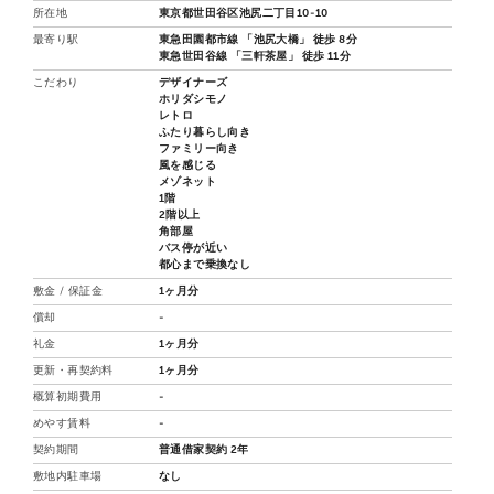
所在地
東京都世田谷区池尻二丁目10-10
最寄り駅
東急田園都市線 「池尻大橋」 徒歩 8分
東急世田谷線 「三軒茶屋」 徒歩 11分
こだわり
デザイナーズ
ホリダシモノ
レトロ
ふたり暮らし向き
ファミリー向き
風を感じる
メゾネット
1階
2階以上
角部屋
バス停が近い
都心まで乗換なし
敷金 / 保証金
1ヶ月分
償却
-
礼金
1ヶ月分
更新・再契約料
1ヶ月分
概算初期費用
-
めやす賃料
-
契約期間
普通借家契約 2年
敷地内駐車場
なし