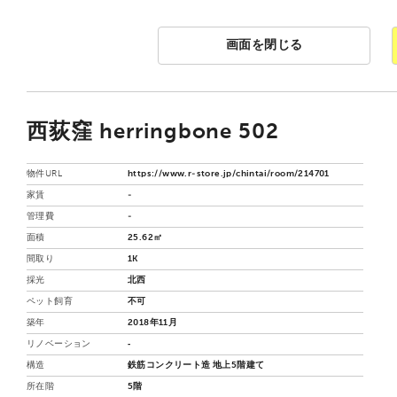
画面を閉じる
西荻窪 herringbone 502
物件URL
https://www.r-store.jp/chintai/room/214701
家賃
-
管理費
-
面積
25.62㎡
間取り
1K
採光
北西
ペット飼育
不可
築年
2018年11月
リノベーション
‐
構造
鉄筋コンクリート造 地上5階建て
所在階
5階