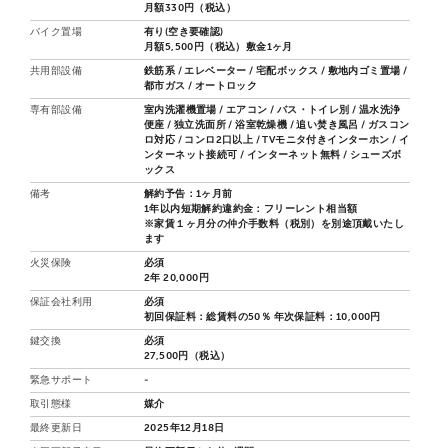
月額330円（税込）
バイク置場
有り(空き要確認)
月額5,500円（税込）敷金1ヶ月
共用部設備
鉄筋系 / エレベーター / 宅配ボックス / 敷地内ゴミ置場 /
都市ガス / オートロック
専有部設備
室内洗濯機置場 / エアコン / バス・トイレ別 / 温水洗浄
便座 / 独立洗面所 / 浴室乾燥機 / 追い焚き風呂 / ガスコン
ロ対応 / コンロ2口以上 / TVモニタ付きインターホン / イ
ンターネット接続可 / インターネット無料 / シューズボ
ックス
備考
解約予告：1ヶ月前
1年以内短期解約違約金：フリーレント相当額
※家賃１ヶ月分の仲介手数料（税別）を別途頂戴いたし
ます
火災保険
必須
2年 20,000円
保証会社利用
必須
初回保証料：総賃料の50％ 年次保証料：10,000円
鍵交換
必須
27,500円（税込）
緊急サポート
-
取引態様
媒介
最終更新日
2025年12月18日