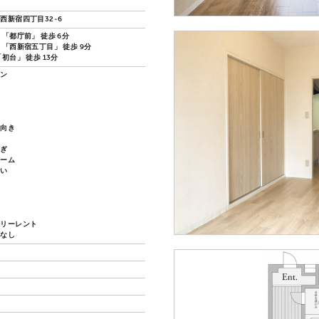
西新宿四丁目32-6
「都庁前」 徒歩 6分
 「西新宿五丁目」 徒歩 9分
初台」 徒歩 13分
ョン
ノ
し向き
過ぎ
ルーム
沿い
い
フリーレント
換なし