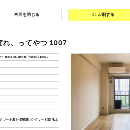
画面を閉じる
印刷する
れ、ってやつ 1007
.r-store.jp/chintai/room/215039
クリート造 (一部鉄筋コンクリート造) 地上