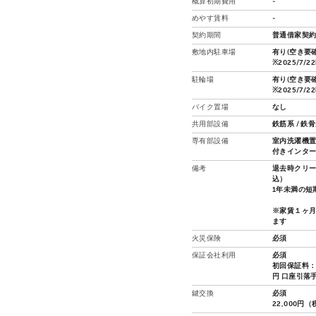
概算初期費用
-
めやす賃料
-
契約期間
普通借家契約
敷地内駐車場
有り(空き要確
※2025/7/
駐輪場
有り(空き要確
※2025/7/
バイク置場
なし
共用部設備
鉄筋系 / 鉄
専有部設備
室内洗濯機置場
付きインター
備考
退去時クリー
込）
1年未満の短
※家賃１ヶ
ます
火災保険
必須
保証会社利用
必須
初回保証料：
円 口座引落
鍵交換
必須
22,000円