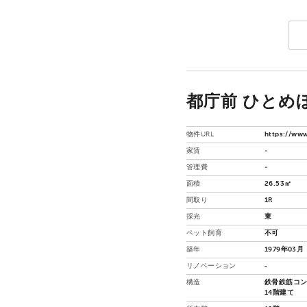
都庁前 ひとめぼ
物件URL
https://www
家賃
-
管理費
-
面積
26.53㎡
間取り
1R
採光
東
ペット飼育
不可
築年
1979年03月
リノベーション
‐
構造
鉄骨鉄筋コン
14階建て