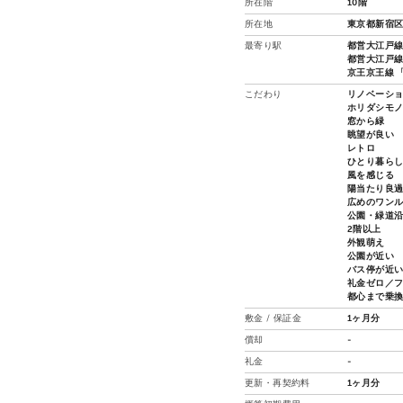
所在階
10階
所在地
東京都新宿区
最寄り駅
都営大江戸線 
都営大江戸線
京王京王線 「
こだわり
リノベーシ
ホリダシモ
窓から緑
眺望が良い
レトロ
ひとり暮ら
風を感じる
陽当たり良
広めのワン
公園・緑道
2階以上
外観萌え
公園が近い
バス停が近
礼金ゼロ／
都心まで乗
敷金 / 保証金
1ヶ月分
償却
-
礼金
-
更新・再契約料
1ヶ月分