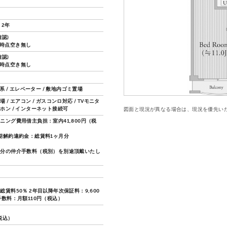
 2年
認)
22時点空き無し
認)
22時点空き無し
骨系 / エレベーター / 敷地内ゴミ置場
 / エアコン / ガスコンロ対応 / TVモニタ
ホン / インターネット接続可
図面と現況が異なる場合は、現況を優先い
ニング費用借主負担：室内41,800円（税
期解約違約金：総賃料1ヶ月分
月分の仲介手数料（税別）を別途頂戴いたし
総賃料50％ 2年目以降年次保証料：9,600
手数料：月額110円（税込）
（税込）