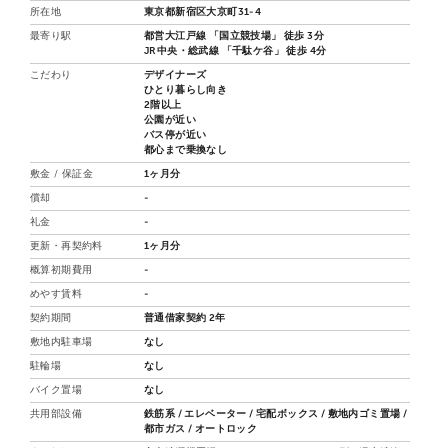
所在地
東京都新宿区大京町31-4
最寄り駅
都営大江戸線 「国立競技場」 徒歩 3分
JR中央・総武線 「千駄ケ谷」 徒歩 4分
こだわり
デザイナーズ
ひとり暮らし向き
2階以上
公園が近い
バス停が近い
都心まで乗換なし
敷金 / 保証金
1ヶ月分
償却
-
礼金
-
更新・再契約料
1ヶ月分
概算初期費用
-
めやす賃料
-
契約期間
普通借家契約 2年
敷地内駐車場
なし
駐輪場
なし
バイク置場
なし
共用部設備
鉄筋系 / エレベーター / 宅配ボックス / 敷地内ゴミ置場 /
都市ガス / オートロック