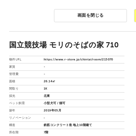
画面を閉じる
国立競技場 モリのそばの家 710
物件URL
https://www.r-store.jp/chintai/room/215070
家賃
-
管理費
-
面積
26.14㎡
間取り
1K
採光
北東
ペット飼育
小型犬可 / 猫可
築年
2019年05月
リノベーション
‐
構造
鉄筋コンクリート造 地上10階建て
所在階
7階