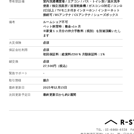
専有部設備
室内洗濯機置場 / エアコン / バス・トイレ別 / 温水洗浄
便座 / 独立洗面所 / 浴室乾燥機 / ガスコンロ対応 / コンロ
2口以上 / TVモニタ付きインターホン / インターネット
接続可 / BSアンテナ / CSアンテナ / シューズボックス
備考
ルームシェア不可
ペット飼育時：敷金+1ヶ月
※家賃１ヶ月分の仲介手数料（税別）を別途頂戴いたし
ます
火災保険
必須
保証会社利用
必須
初回保証料：総賃料の50％ 月額保証料：1％
鍵交換
必須
27,500円（税込）
緊急サポート
-
取引態様
媒介
最終更新日
2025年12月15日
次回更新予定日
最終更新日から約2週間
TEL：03-6869-6538 FA