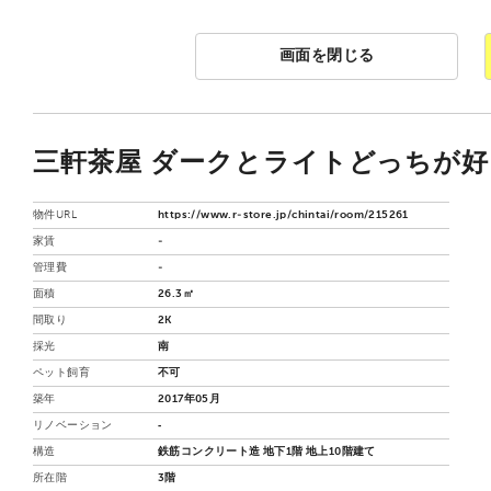
画面を閉じる
三軒茶屋 ダークとライトどっちが好き
物件URL
https://www.r-store.jp/chintai/room/215261
家賃
-
管理費
-
面積
26.3㎡
間取り
2K
採光
南
ペット飼育
不可
築年
2017年05月
リノベーション
‐
構造
鉄筋コンクリート造 地下1階 地上10階建て
所在階
3階