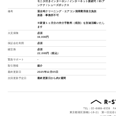
モニタ付きインターホン / インターネット接続可 / BSア
ンテナ / シューズボックス
備考
退去時クリーニング・エアコン清掃費用借主負担
楽器・事務所不可
※家賃１ヶ月分の仲介手数料（税別）を別途頂戴いたし
ます
火災保険
必須
19,000円
保証会社利用
必須
鍵交換
必須
22,000円（税込）
緊急サポート
-
取引態様
媒介
最終更新日
2025年12月05日
次回更新予定日
最終更新日から約2週間
TEL：03-6869-6538 FA
東京都港区新橋1-18-21 第一日比谷ビ