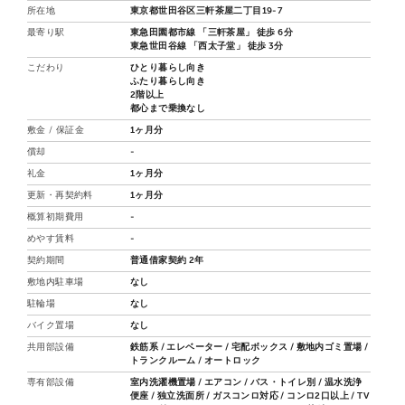
所在地
東京都世田谷区三軒茶屋二丁目19-7
最寄り駅
東急田園都市線 「三軒茶屋」 徒歩 6分
東急世田谷線 「西太子堂」 徒歩 3分
こだわり
ひとり暮らし向き
ふたり暮らし向き
2階以上
都心まで乗換なし
敷金 / 保証金
1ヶ月分
償却
-
礼金
1ヶ月分
更新・再契約料
1ヶ月分
概算初期費用
-
めやす賃料
-
契約期間
普通借家契約 2年
敷地内駐車場
なし
駐輪場
なし
バイク置場
なし
共用部設備
鉄筋系 / エレベーター / 宅配ボックス / 敷地内ゴミ置場 /
トランクルーム / オートロック
専有部設備
室内洗濯機置場 / エアコン / バス・トイレ別 / 温水洗浄
便座 / 独立洗面所 / ガスコンロ対応 / コンロ2口以上 / TV