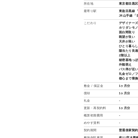
所在地
東京都目黒区
最寄り駅
東急目黒線 「
JR山手線 「
こだわり
デザイナー
ホリダシモ
面白間取り
眺望が良い
天井が高い
ひとり暮ら
陽当たり良
2階以上
秘密基地っ
外観萌え
バス停が近
礼金ゼロ／
都心まで乗
敷金 / 保証金
1ヶ月分
償却
1ヶ月分
礼金
-
更新・再契約料
1ヶ月分
概算初期費用
-
めやす賃料
-
契約期間
普通借家契約
敷地内駐車場
有り(空き要確