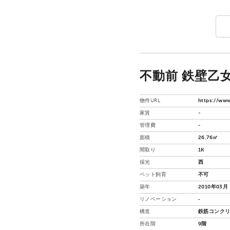
不動前 鉄壁乙女 
物件URL
https://www
家賃
-
管理費
-
面積
26.76㎡
間取り
1K
採光
西
ペット飼育
不可
築年
2010年03月
リノベーション
‐
構造
鉄筋コンクリ
所在階
9階