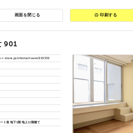
画面を閉じる
印刷する
901
.r-store.jp/chintai/room/215332
ート造 地下1階 地上11階建て