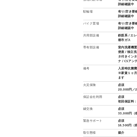
詳細確認中
駐輪場
有り(空き要確
詳細確認中
バイク置場
有り(空き要確
詳細確認中
共用部設備
鉄筋系 / エ
都市ガス
専有部設備
室内洗濯機置場
便座 / 独立洗
タ付きインター
ナ / CSア
備考
入居時抗菌費
※家賃１ヶ
ます
火災保険
必須
20,000円／
保証会社利用
必須
初回保証料：
鍵交換
必須
33,000円
緊急サポート
必須
16,500円
取引態様
媒介