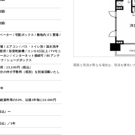
認)
認)
レベーター / 宅配ボックス / 敷地内ゴミ置場 /
 / エアコン / バス・トイレ別 / 温水洗浄
面所 / 浴室乾燥機 / コンロ2口以上 / TVモニ
ホン / インターネット接続可 / BSアンテ
ンテナ / シューズボックス
図面と現況が異なる場合は、現況を優先い
用：13,200円（税込）
月分の仲介手数料（税別）を別途頂戴いたし
2年
総賃料等の50%、以後1年毎に10,000円
（税込）〜
（税込）／2年