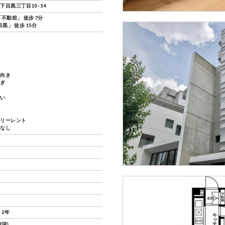
下目黒三丁目10-34
不動前」 徒歩 7分
目黒」 徒歩 15分
ズ
ノ
し向き
過ぎ
ぽい
い
フリーレント
換なし
 2年
認)