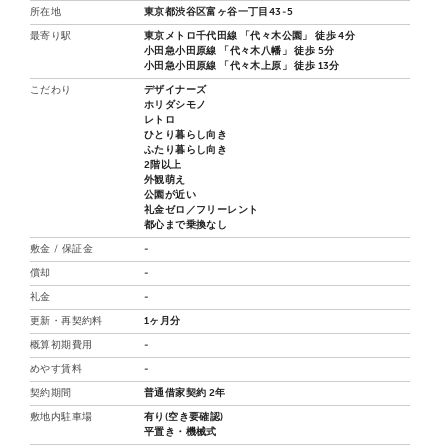
所在地
東京都渋谷区富ヶ谷一丁目43-5
最寄り駅
東京メトロ千代田線 「代々木公園」 徒歩 4分
小田急小田原線 「代々木八幡」 徒歩 5分
小田急小田原線 「代々木上原」 徒歩 13分
こだわり
デザイナーズ
ホリダシモノ
レトロ
ひとり暮らし向き
ふたり暮らし向き
2階以上
外観萌え
公園が近い
礼金ゼロ／フリーレント
都心まで乗換なし
敷金 / 保証金
-
償却
-
礼金
-
更新・再契約料
1ヶ月分
概算初期費用
-
めやす賃料
-
契約期間
普通借家契約 2年
敷地内駐車場
有り(空き要確認)
平置き・機械式