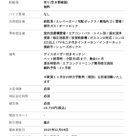
駐輪場
有り(空き要確認)
無料
バイク置場
なし
共用部設備
鉄筋系 / エレベーター / 宅配ボックス / 敷地内ゴミ置場 /
都市ガス / オートロック
専有部設備
室内洗濯機置場 / エアコン / バス・トイレ別 / 温水洗浄
便座 / 独立洗面所 / 浴室乾燥機 / ガスコンロ対応 / コンロ
2口以上 / TVモニタ付きインターホン / インターネット
接続可 / シューズボックス
備考
ディスポーザー付きキッチン
ペット飼育時：小型犬1匹まで、敷金1ヶ月
退去時室内・エアコンクリーニング費用借主負担
解約予告：2ヶ月前
※家賃１ヶ月分の仲介手数料（税別）を別途頂戴いたし
ます
火災保険
必須
保証会社利用
必須
鍵交換
必須
24,750円(税込）
緊急サポート
-
取引態様
媒介
最終更新日
2025年12月08日