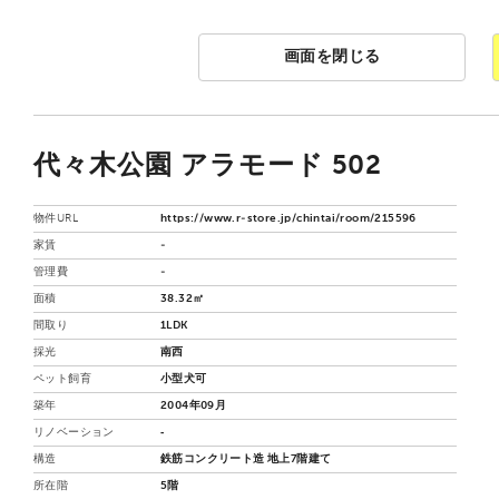
画面を閉じる
代々木公園 アラモード 502
物件URL
https://www.r-store.jp/chintai/room/215596
家賃
-
管理費
-
面積
38.32㎡
間取り
1LDK
採光
南西
ペット飼育
小型犬可
築年
2004年09月
リノベーション
‐
構造
鉄筋コンクリート造 地上7階建て
所在階
5階