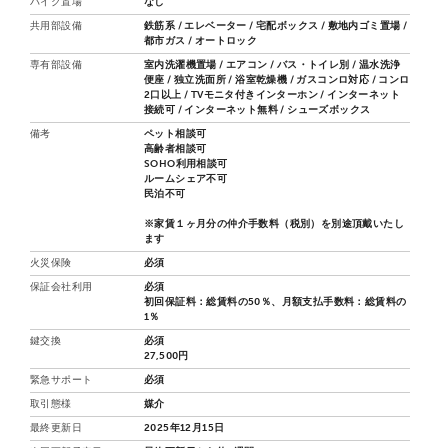
バイク置場
なし
共用部設備
鉄筋系 / エレベーター / 宅配ボックス / 敷地内ゴミ置場 /
都市ガス / オートロック
専有部設備
室内洗濯機置場 / エアコン / バス・トイレ別 / 温水洗浄
便座 / 独立洗面所 / 浴室乾燥機 / ガスコンロ対応 / コンロ
2口以上 / TVモニタ付きインターホン / インターネット
接続可 / インターネット無料 / シューズボックス
備考
ペット相談可
高齢者相談可
SOHO利用相談可
ルームシェア不可
民泊不可
※家賃１ヶ月分の仲介手数料（税別）を別途頂戴いたし
ます
火災保険
必須
保証会社利用
必須
初回保証料：総賃料の50％、月額支払手数料：総賃料の
1％
鍵交換
必須
27,500円
緊急サポート
必須
取引態様
媒介
最終更新日
2025年12月15日