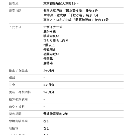
所在地
東京都新宿区大京町31-4
最寄り駅
都営大江戸線 「国立競技場」 徒歩 3分
JR中央・総武線 「千駄ケ谷」 徒歩 5分
東京メトロ丸ノ内線 「新宿御苑前」 徒歩 16分
こだわり
デザイナーズ
窓から緑
眺望が良い
ひとり暮らし向き
2階以上
外観萌え
公園が近い
外国風
森林浴
敷金 / 保証金
1ヶ月分
償却
-
礼金
1ヶ月分
更新・再契約料
1ヶ月分
概算初期費用
-
めやす賃料
-
契約期間
普通借家契約 2年
敷地内駐車場
なし
駐輪場
なし