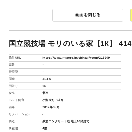
画面を閉じる
国立競技場 モリのいる家【1K】 41
物件URL
https://www.r-store.jp/chintai/room/215699
家賃
-
管理費
-
面積
31.1㎡
間取り
1K
採光
北西
ペット飼育
小型犬可 / 猫可
築年
2019年05月
リノベーション
‐
構造
鉄筋コンクリート造 地上10階建て
所在階
4階