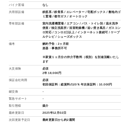
バイク置場
なし
共用部設備
鉄筋系 / 鉄骨系 / エレベーター / 宅配ボックス / 敷地内ゴ
ミ置場 / 都市ガス / オートロック
専有部設備
室内洗濯機置場 / エアコン / バス・トイレ別 / 温水洗浄
便座 / 独立洗面所 / 浴室乾燥機 / 追い焚き風呂 / ガスコン
ロ対応 / コンロ2口以上 / インターネット接続可 / ケーブ
ルテレビ / シューズボックス
備考
解約予告：2ヶ月前
楽器・事務所不可
※家賃１ヶ月分の仲介手数料（税別）を別途頂戴いたし
ます
火災保険
必須
2年 18,000円
保証会社利用
必須
初回保証料：総賃料の20％ 年次保証料：10,000円
鍵交換
-
緊急サポート
-
取引態様
媒介
最終更新日
2025年12月02日
次回更新予定日
最終更新日から約2週間