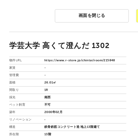
画面を閉じる
学芸大学 高くて澄んだ 1302
物件URL
https://www.r-store.jp/chintai/room/215848
家賃
-
管理費
-
面積
26.01㎡
間取り
1R
採光
南西
ペット飼育
不可
築年
2000年02月
リノベーション
‐
構造
鉄骨鉄筋コンクリート造 地上13階建て
所在階
13階