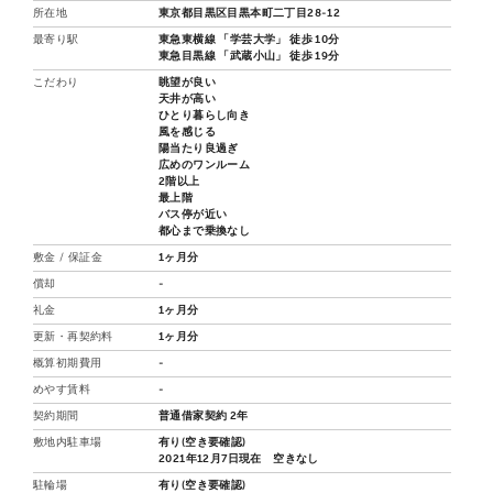
所在地
東京都目黒区目黒本町二丁目28-12
最寄り駅
東急東横線 「学芸大学」 徒歩 10分
東急目黒線 「武蔵小山」 徒歩 19分
こだわり
眺望が良い
天井が高い
ひとり暮らし向き
風を感じる
陽当たり良過ぎ
広めのワンルーム
2階以上
最上階
バス停が近い
都心まで乗換なし
敷金 / 保証金
1ヶ月分
償却
-
礼金
1ヶ月分
更新・再契約料
1ヶ月分
概算初期費用
-
めやす賃料
-
契約期間
普通借家契約 2年
敷地内駐車場
有り(空き要確認)
2021年12月7日現在 空きなし
駐輪場
有り(空き要確認)