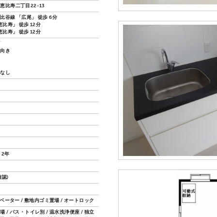
恵比寿二丁目22-13
比谷線 「広尾」 徒歩 6分
恵比寿」 徒歩 12分
恵比寿」 徒歩 12分
ズ
し向き
換なし
 2年
認)
レベーター / 敷地内ゴミ置場 / オートロック
 / バス・トイレ別 / 温水洗浄便座 / 独立