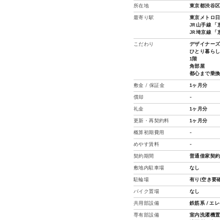
所在地
東京都渋谷区
最寄り駅
東京メトロ日
JR山手線 「
JR埼京線 「
こだわり
デザイナー
ひとり暮ら
1階
角部屋
都心まで乗
敷金 / 保証金
1ヶ月分
償却
-
礼金
1ヶ月分
更新・再契約料
1ヶ月分
概算初期費用
-
めやす賃料
-
契約期間
普通借家契約
敷地内駐車場
なし
駐輪場
有り(空き要確
バイク置場
なし
共用部設備
鉄筋系 / エ
専有部設備
室内洗濯機置場