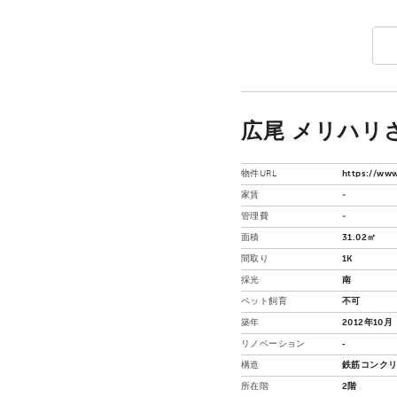
広尾 メリハリさ
物件URL
https://www
家賃
-
管理費
-
面積
31.02㎡
間取り
1K
採光
南
ペット飼育
不可
築年
2012年10月
リノベーション
‐
構造
鉄筋コンクリ
所在階
2階