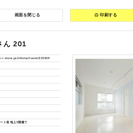
画面を閉じる
印刷する
ん 201
.r-store.jp/chintai/room/215924
ート造 地上5階建て