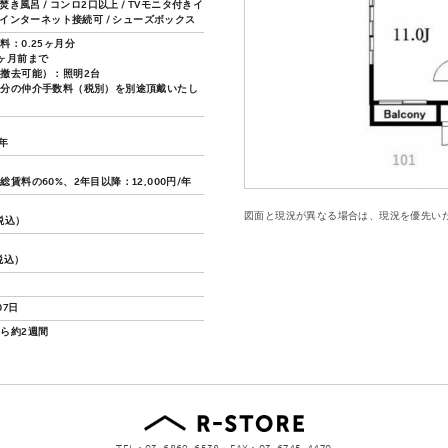
い焚き風呂 / コンロ2口以上 / TVモニタ付きイ
/ インターネット接続可 / シューズボックス
料：0.25ヶ月分
ヶ月前まで
撤去可能）：照明2台
月分の仲介手数料（税別）を別途頂戴いたし
2年
賃料の60%、2年目以降：12,000円/年
図面と現況が異なる場合は、現況を優先い
（税込）
（税込）
07日
ら約2週間