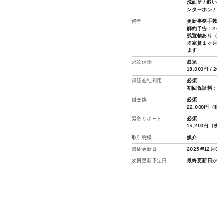
洗面所 / 追
ンターホン 
備考
更新事務手数
解約予告：2
残置物あり（
※家賃１ヶ
ます
火災保険
必須
18,000円 / 
保証会社利用
必須
初回保証料：総
鍵交換
必須
22,000円
緊急サポート
必須
13,200円
取引態様
媒介
最終更新日
2025年12月
次回更新予定日
最終更新日か