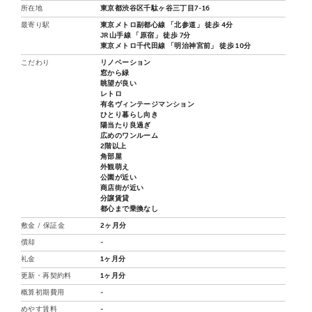
所在地
東京都渋谷区千駄ヶ谷三丁目7-16
最寄り駅
東京メトロ副都心線 「北参道」 徒歩 4分
JR山手線 「原宿」 徒歩 7分
東京メトロ千代田線 「明治神宮前」 徒歩 10分
こだわり
リノベーション
窓から緑
眺望が良い
レトロ
有名ヴィンテージマンション
ひとり暮らし向き
陽当たり良過ぎ
広めのワンルーム
2階以上
角部屋
外観萌え
公園が近い
商店街が近い
分譲賃貸
都心まで乗換なし
敷金 / 保証金
2ヶ月分
償却
-
礼金
1ヶ月分
更新・再契約料
1ヶ月分
概算初期費用
-
めやす賃料
-