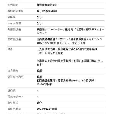
契約期間
普通借家契約 2年
敷地内駐車場
有り(空き要確認)
駐輪場
なし
バイク置場
なし
共用部設備
鉄筋系 / エレベーター / 敷地内ゴミ置場 / 都市ガス / オー
トロック
専有部設備
室内洗濯機置場 / エアコン / 温水洗浄便座 / ガスコンロ
対応 / コンロ2口以上 / シューズボックス
備考
・入居退去の際、管理組合に各5,000円の費用負担
・オートロック：夜間
※家賃１ヶ月分の仲介手数料（税別）を別途頂戴いたし
ます
火災保険
必須
保証会社利用
必須
初回保証委託料：月額賃料等の30%、2年目以降：
10,000円/年
鍵交換
-
緊急サポート
-
取引態様
媒介
最終更新日
2025年12月08日