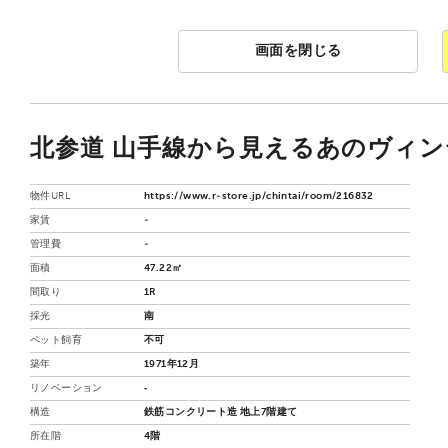
画面を閉じる
北参道 山手線から見えるあのヴィンテ
物件URL
https://www.r-store.jp/chintai/room/216832
家賃
-
管理費
-
面積
47.22㎡
間取り
1R
採光
南
ペット飼育
不可
築年
1971年12月
リノベーション
‐
構造
鉄筋コンクリート造 地上7階建て
所在階
4階