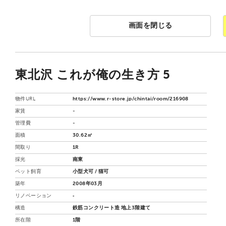
画面を閉じる
東北沢 これが俺の生き方 5
物件URL
https://www.r-store.jp/chintai/room/216908
家賃
-
管理費
-
面積
30.62㎡
間取り
1R
採光
南東
ペット飼育
小型犬可 / 猫可
築年
2008年03月
リノベーション
‐
構造
鉄筋コンクリート造 地上3階建て
所在階
1階