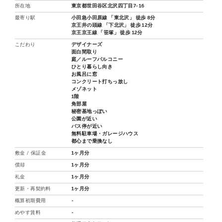
所在地
東京都世田谷区北沢四丁目7-16
最寄り駅
小田急小田原線 「東北沢」 徒歩 8分
京王井の頭線 「下北沢」 徒歩 12分
京王京王線 「笹塚」 徒歩 12分
こだわり
デザイナーズ
面白間取り
庭／ルーフバルコニー
ひとり暮らし向き
お風呂に窓
コンクリート打ちっ放し
メゾネット
1階
角部屋
秘密基地っぽい
公園が近い
バス停が近い
無料駐車場・ガレージハウス
都心まで乗換なし
敷金 / 保証金
1ヶ月分
償却
1ヶ月分
礼金
1ヶ月分
更新・再契約料
1ヶ月分
概算初期費用
-
めやす賃料
-