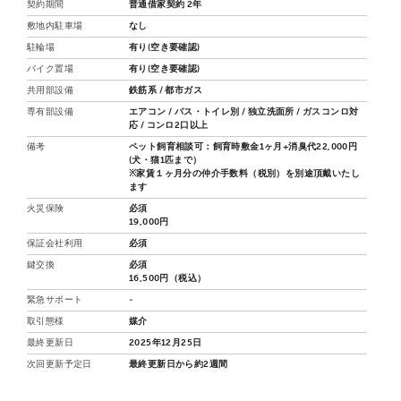
契約期間
普通借家契約 2年
敷地内駐車場
なし
駐輪場
有り(空き要確認)
バイク置場
有り(空き要確認)
共用部設備
鉄筋系 / 都市ガス
専有部設備
エアコン / バス・トイレ別 / 独立洗面所 / ガスコンロ対
応 / コンロ2口以上
備考
ペット飼育相談可：飼育時敷金1ヶ月+消臭代22,000円
(犬・猫1匹まで）
※家賃１ヶ月分の仲介手数料（税別）を別途頂戴いたし
ます
火災保険
必須
19,000円
保証会社利用
必須
鍵交換
必須
16,500円（税込）
緊急サポート
-
取引態様
媒介
最終更新日
2025年12月25日
次回更新予定日
最終更新日から約2週間