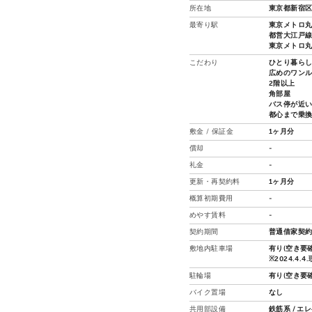
所在地
東京都新宿区
最寄り駅
東京メトロ丸
都営大江戸線
東京メトロ丸
こだわり
ひとり暮ら
広めのワン
2階以上
角部屋
バス停が近
都心まで乗
敷金 / 保証金
1ヶ月分
償却
-
礼金
-
更新・再契約料
1ヶ月分
概算初期費用
-
めやす賃料
-
契約期間
普通借家契約
敷地内駐車場
有り(空き要確
※2024.4.
駐輪場
有り(空き要確
バイク置場
なし
共用部設備
鉄筋系 / エ