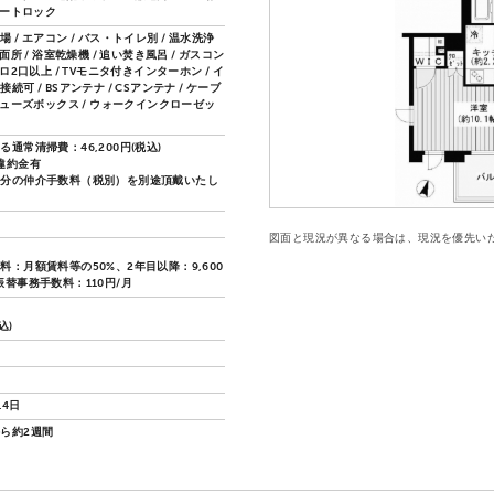
オートロック
 / エアコン / バス・トイレ別 / 温水洗浄
洗面所 / 浴室乾燥機 / 追い焚き風呂 / ガスコン
ンロ2口以上 / TVモニタ付きインターホン / イ
続可 / BSアンテナ / CSアンテナ / ケーブ
 シューズボックス / ウォークインクローゼッ
通常清掃費：46,200円(税込)
違約金有
月分の仲介手数料（税別）を別途頂戴いたし
図面と現況が異なる場合は、現況を優先い
料：月額賃料等の50%、2年目以降：9,600
振替事務手数料：110円/月
込)
14日
ら約2週間