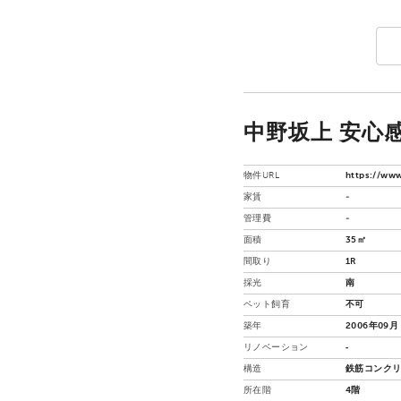
中野坂上 安心感
物件URL
https://www
家賃
-
管理費
-
面積
35㎡
間取り
1R
採光
南
ペット飼育
不可
築年
2006年09月
リノベーション
‐
構造
鉄筋コンクリ
所在階
4階