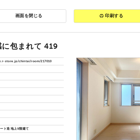
画面を閉じる
印刷する
に包まれて 419
.r-store.jp/chintai/room/217010
ート造 地上9階建て