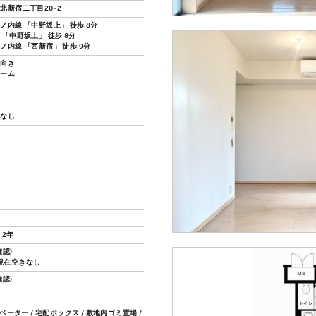
北新宿二丁目20-2
ノ内線 「中野坂上」 徒歩 8分
 「中野坂上」 徒歩 8分
ノ内線 「西新宿」 徒歩 9分
し向き
ルーム
い
換なし
 2年
認)
4.現在空きなし
認)
レベーター / 宅配ボックス / 敷地内ゴミ置場 /