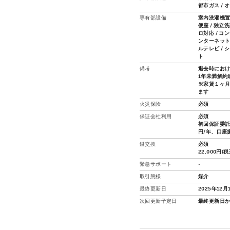
都市ガス / 
専有部設備
室内洗濯機置場
便座 / 独立
ロ対応 / コ
ンターネット接
ルテレビ /
ト
備考
退去時における
1年未満解約
※家賃１ヶ
ます
火災保険
必須
保証会社利用
必須
初回保証委託
円/年、口座
鍵交換
必須
22,000円(税
緊急サポート
-
取引態様
媒介
最終更新日
2025年12月
次回更新予定日
最終更新日か