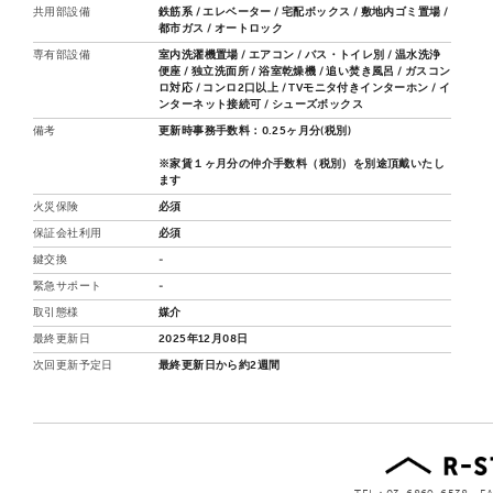
共用部設備
鉄筋系 / エレベーター / 宅配ボックス / 敷地内ゴミ置場 /
都市ガス / オートロック
専有部設備
室内洗濯機置場 / エアコン / バス・トイレ別 / 温水洗浄
便座 / 独立洗面所 / 浴室乾燥機 / 追い焚き風呂 / ガスコン
ロ対応 / コンロ2口以上 / TVモニタ付きインターホン / イ
ンターネット接続可 / シューズボックス
備考
更新時事務手数料：0.25ヶ月分(税別)
※家賃１ヶ月分の仲介手数料（税別）を別途頂戴いたし
ます
火災保険
必須
保証会社利用
必須
鍵交換
-
緊急サポート
-
取引態様
媒介
最終更新日
2025年12月08日
次回更新予定日
最終更新日から約2週間