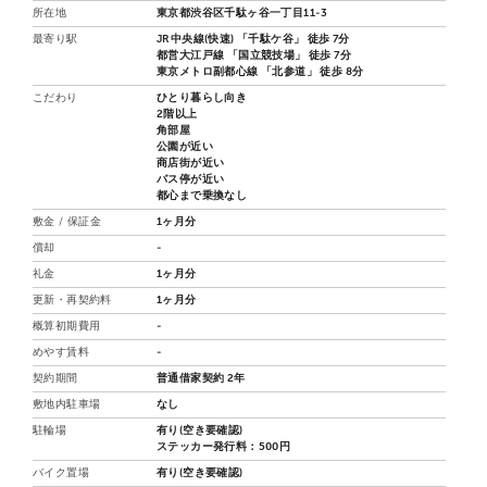
所在地
東京都渋谷区千駄ヶ谷一丁目11-3
最寄り駅
JR中央線(快速) 「千駄ケ谷」 徒歩 7分
都営大江戸線 「国立競技場」 徒歩 7分
東京メトロ副都心線 「北参道」 徒歩 8分
こだわり
ひとり暮らし向き
2階以上
角部屋
公園が近い
商店街が近い
バス停が近い
都心まで乗換なし
敷金 / 保証金
1ヶ月分
償却
-
礼金
1ヶ月分
更新・再契約料
1ヶ月分
概算初期費用
-
めやす賃料
-
契約期間
普通借家契約 2年
敷地内駐車場
なし
駐輪場
有り(空き要確認)
ステッカー発行料：500円
バイク置場
有り(空き要確認)