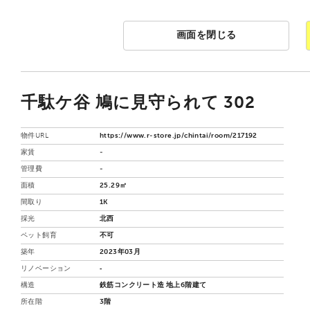
画面を閉じる
千駄ケ谷 鳩に見守られて 302
物件URL
https://www.r-store.jp/chintai/room/217192
家賃
-
管理費
-
面積
25.29㎡
間取り
1K
採光
北西
ペット飼育
不可
築年
2023年03月
リノベーション
‐
構造
鉄筋コンクリート造 地上6階建て
所在階
3階