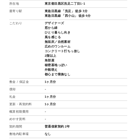
所在地
東京都目黒区洗足二丁目1-1
最寄り駅
東急目黒線 「洗足」 徒歩 3分
東急目黒線 「西小山」 徒歩 6分
こだわり
デザイナーズ
窓から緑
ひとり暮らし向き
風を感じる
無垢床／自然素材
広めのワンルーム
コンクリート打ちっ放し
2階以上
角部屋
秘密基地っぽい
外観萌え
都心まで乗換なし
敷金 / 保証金
1ヶ月分
償却
-
礼金
1ヶ月分
更新・再契約料
1ヶ月分
概算初期費用
-
めやす賃料
-
契約期間
普通借家契約 2年
敷地内駐車場
なし