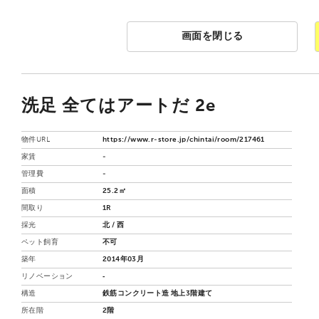
画面を閉じる
洗足 全てはアートだ 2e
物件URL
https://www.r-store.jp/chintai/room/217461
家賃
-
管理費
-
面積
25.2㎡
間取り
1R
採光
北 / 西
ペット飼育
不可
築年
2014年03月
リノベーション
‐
構造
鉄筋コンクリート造 地上3階建て
所在階
2階