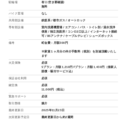
駐輪場
有り(空き要確認)
無料
バイク置場
なし
共用部設備
鉄筋系 / 都市ガス / オートロック
専有部設備
室内洗濯機置場 / エアコン / バス・トイレ別 / 温水洗浄
便座 / 独立洗面所 / コンロ2口以上 / インターネット接続
可 / BSアンテナ / ケーブルテレビ / シューズボックス
備考
町会費：月額300円
※家賃１ヶ月分の仲介手数料（税別）を別途頂戴いたし
ます
火災保険
必須
Sプラン：月額 1,210円 Fプラン：月額 1,430円（借家人
賠償・駆付サービス込）
保証会社利用
必須
鍵交換
必須
11,000円（税込）
緊急サポート
必須
取引態様
媒介
最終更新日
2025年11月23日
次回更新予定日
最終更新日から約2週間