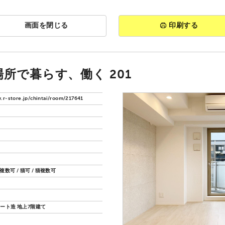
画面を閉じる
印刷する
所で暮らす、働く 201
.r-store.jp/chintai/room/217641
複数可 / 猫可 / 猫複数可
ート造 地上7階建て