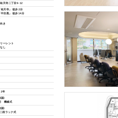
祐天寺二丁目9-12
祐天寺」 徒歩 2分
中目黒」 徒歩 14分
ズ
し向き
フリーレント
換なし
 2年
認)
0円 機械式
認)
 二段ラック式