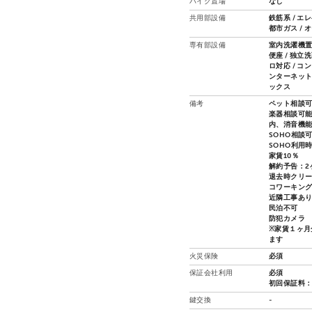
バイク置場
なし
共用部設備
鉄筋系 / エ
都市ガス / 
専有部設備
室内洗濯機置場
便座 / 独立
ロ対応 / コ
ンターネット
ックス
備考
ペット相談可
楽器相談可能
内、消音機
SOHO相談
SOHO利用
家賃10％
解約予告：2
退去時クリ
コワーキング
近隣工事あ
民泊不可
防犯カメラ
※家賃１ヶ月
ます
火災保険
必須
保証会社利用
必須
初回保証料：総
鍵交換
-