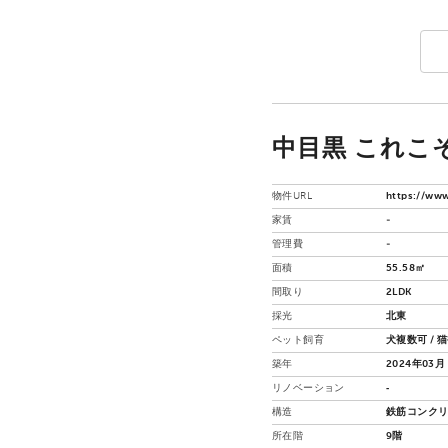
中目黒 これこそ
物件URL
https://www
家賃
-
管理費
-
面積
55.58㎡
間取り
2LDK
採光
北東
ペット飼育
犬複数可 / 
築年
2024年03月
リノベーション
‐
構造
鉄筋コンクリ
所在階
9階