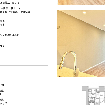
上目黒二丁目9-3
中目黒」 徒歩 2分
比谷線 「中目黒」 徒歩 2分
し向き
し向き
グ
チン／料理を楽しむ
い
換なし
 2年
認)
円
認)
1台まで