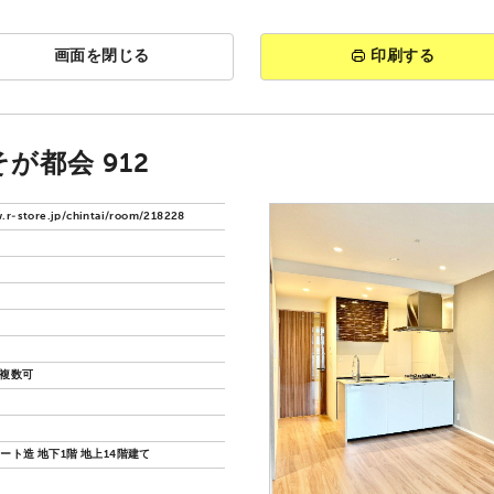
画面を閉じる
印刷する
が都会 912
.r-store.jp/chintai/room/218228
猫複数可
ート造 地下1階 地上14階建て