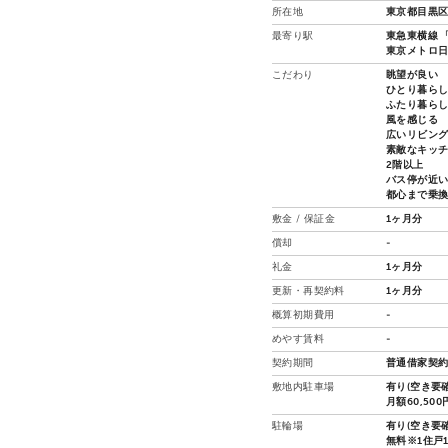
所在地
東京都目黒区
最寄り駅
東急東横線 「
東京メトロ日
こだわり
眺望が良い
ひとり暮ら
ふたり暮ら
風を感じる
広いリビン
素敵なキッ
2階以上
バス停が近
都心まで乗
敷金 / 保証金
1ヶ月分
償却
-
礼金
1ヶ月分
更新・再契約料
1ヶ月分
概算初期費用
-
めやす賃料
-
契約期間
普通借家契約
敷地内駐車場
有り(空き要確
月額60,500
駐輪場
有り(空き要確
無料※1住戸