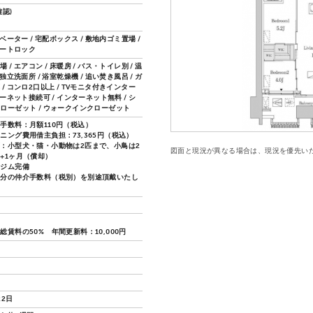
認)
レベーター / 宅配ボックス / 敷地内ゴミ置場 /
オートロック
 / エアコン / 床暖房 / バス・トイレ別 / 温
 独立洗面所 / 浴室乾燥機 / 追い焚き風呂 / ガ
/ コンロ2口以上 / TVモニタ付きインター
ターネット接続可 / インターネット無料 / シ
ローゼット / ウォークインクローゼット
手数料：月額110円（税込）
ニング費用借主負担：73,365円（税込）
：小型犬・猫・小動物は2匹まで、小鳥は2
図面と現況が異なる場合は、現況を優先い
+1ヶ月（償却）
スジム完備
月分の仲介手数料（税別）を別途頂戴いたし
総賃料の50% 年間更新料：10,000円
22日