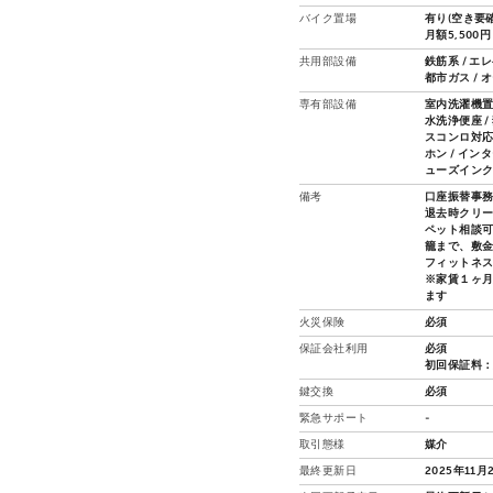
バイク置場
有り(空き要確
月額5,500円
共用部設備
鉄筋系 / エ
都市ガス / 
専有部設備
室内洗濯機置場
水洗浄便座 /
スコンロ対応 
ホン / イン
ューズインク
備考
口座振替事務
退去時クリー
ペット相談可
籠まで、敷金
フィットネ
※家賃１ヶ
ます
火災保険
必須
保証会社利用
必須
初回保証料：
鍵交換
必須
緊急サポート
-
取引態様
媒介
最終更新日
2025年11月