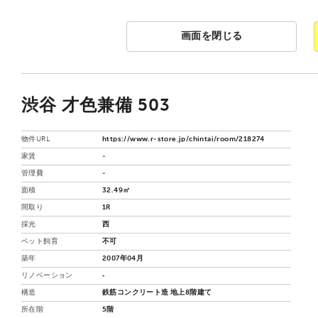
画面を閉じる
渋谷 才色兼備 503
物件URL
https://www.r-store.jp/chintai/room/218274
家賃
-
管理費
-
面積
32.49㎡
間取り
1R
採光
西
ペット飼育
不可
築年
2007年04月
リノベーション
‐
構造
鉄筋コンクリート造 地上8階建て
所在階
5階