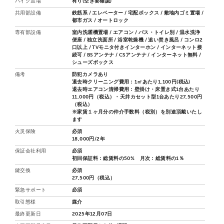
バイク置場
有り(空き要確認)
共用部設備
鉄筋系 / エレベーター / 宅配ボックス / 敷地内ゴミ置場 /
都市ガス / オートロック
専有部設備
室内洗濯機置場 / エアコン / バス・トイレ別 / 温水洗浄
便座 / 独立洗面所 / 浴室乾燥機 / 追い焚き風呂 / コンロ2
口以上 / TVモニタ付きインターホン / インターネット接
続可 / BSアンテナ / CSアンテナ / インターネット無料 /
シューズボックス
備考
防犯カメラあり
退去時クリーニング費用：1㎡あたり1,100円(税込)
退去時エアコン清掃費用：壁掛け・床置き式1台あたり
11,000円（税込）・天井カセット型1台あたり27,500円
（税込）
※家賃１ヶ月分の仲介手数料（税別）を別途頂戴いたし
ます
火災保険
必須
18,000円/2年
保証会社利用
必須
初回保証料：総賃料の50% 月次：総賃料の1％
鍵交換
必須
27,500円（税込）
緊急サポート
必須
取引態様
媒介
最終更新日
2025年12月07日