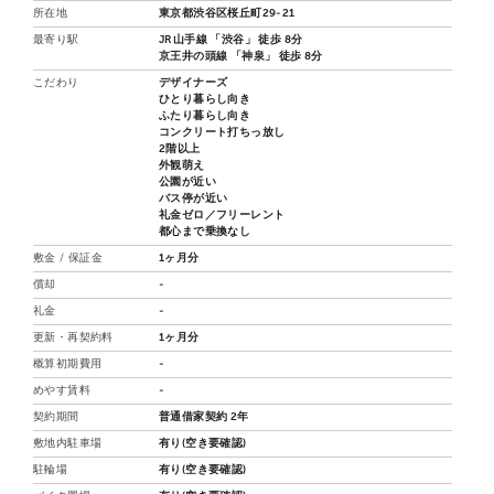
所在地
東京都渋谷区桜丘町29-21
最寄り駅
JR山手線 「渋谷」 徒歩 8分
京王井の頭線 「神泉」 徒歩 8分
こだわり
デザイナーズ
ひとり暮らし向き
ふたり暮らし向き
コンクリート打ちっ放し
2階以上
外観萌え
公園が近い
バス停が近い
礼金ゼロ／フリーレント
都心まで乗換なし
敷金 / 保証金
1ヶ月分
償却
-
礼金
-
更新・再契約料
1ヶ月分
概算初期費用
-
めやす賃料
-
契約期間
普通借家契約 2年
敷地内駐車場
有り(空き要確認)
駐輪場
有り(空き要確認)