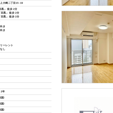
上大崎二丁目15-19
目黒」 徒歩 2分
目黒」 徒歩 2分
目黒」 徒歩 2分
ズ
し向き
し向き
フリーレント
換なし
 2年
認)
認)
認)