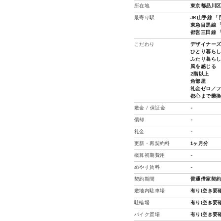
所在地
東京都品川区
最寄り駅
JR山手線 「
東急目黒線 「
都営三田線 「
こだわり
デザイナー
ひとり暮ら
ふたり暮ら
風を感じる
2階以上
角部屋
礼金ゼロ／
都心まで乗
敷金 / 保証金
-
償却
-
礼金
-
更新・再契約料
1ヶ月分
概算初期費用
-
めやす賃料
-
契約期間
普通借家契約
敷地内駐車場
有り(空き要確
駐輪場
有り(空き要確
バイク置場
有り(空き要確