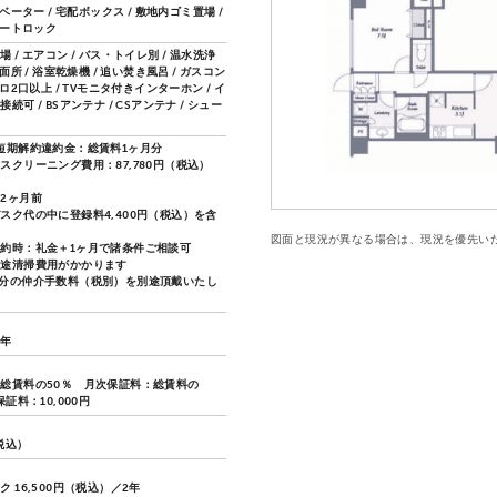
レベーター / 宅配ボックス / 敷地内ゴミ置場 /
オートロック
 / エアコン / バス・トイレ別 / 温水洗浄
洗面所 / 浴室乾燥機 / 追い焚き風呂 / ガスコン
ンロ2口以上 / TVモニタ付きインターホン / イ
続可 / BSアンテナ / CSアンテナ / シュー
短期解約違約金：総賃料1ヶ月分
スクリーニング費用：87,780円（税込）
2ヶ月前
スク代の中に登録料4,400円（税込）を含
図面と現況が異なる場合は、現況を優先い
約時：礼金＋1ヶ月で諸条件ご相談可
別途清掃費用がかかります
分の仲介手数料（税別）を別途頂戴いたし
2年
総賃料の50％ 月次保証料：総賃料の
保証料：10,000円
（税込）
 16,500円（税込）／2年