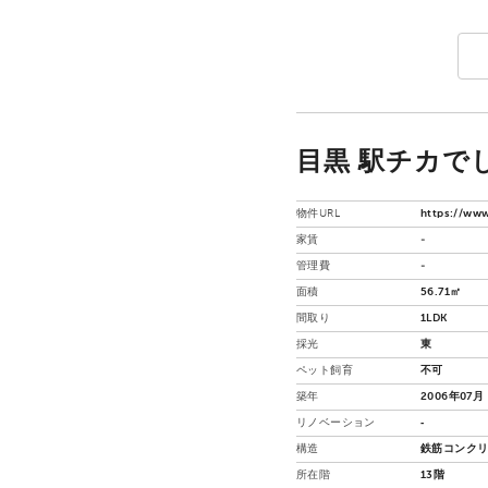
目黒 駅チカでし
物件URL
https://www
家賃
-
管理費
-
面積
56.71㎡
間取り
1LDK
採光
東
ペット飼育
不可
築年
2006年07月
リノベーション
‐
構造
鉄筋コンクリ
所在階
13階