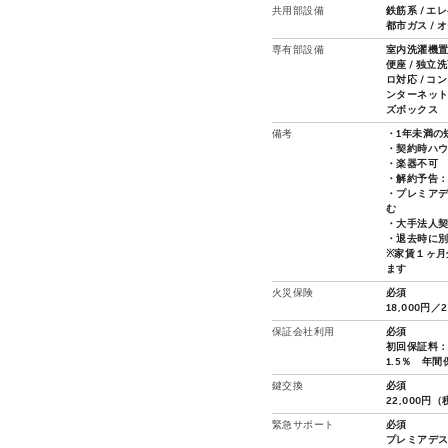
共用部設備
鉄筋系 / エ
都市ガス / 
専有部設備
室内洗濯機置場
便座 / 独立
ロ対応 / コ
ンターネット接
ズボックス
備考
・1年未満の
・契約時ハウ
・楽器不可
・解約予告：
・プレミアデ
む
・大手法人契
・退去時に
※家賃１ヶ月
ます
火災保険
必須
18,000円／
保証会社利用
必須
初回保証料：
1.5％ 年間
鍵交換
必須
22,000円
緊急サポート
必須
プレミアデスク