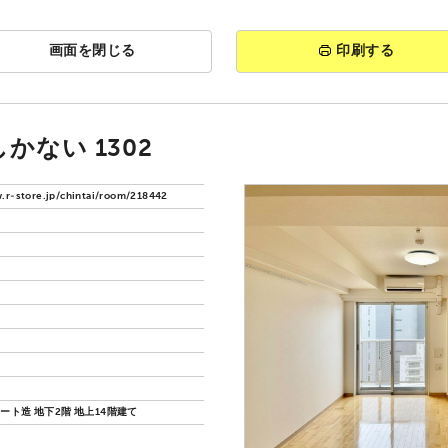
画面を閉じる
印刷する
かない 1302
.r-store.jp/chintai/room/218442
ート造 地下2階 地上14階建て