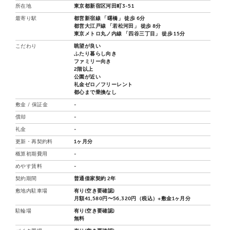
所在地
東京都新宿区河田町3-51
最寄り駅
都営新宿線 「曙橋」 徒歩 6分
都営大江戸線 「若松河田」 徒歩 8分
東京メトロ丸ノ内線 「四谷三丁目」 徒歩 15分
こだわり
眺望が良い
ふたり暮らし向き
ファミリー向き
2階以上
公園が近い
礼金ゼロ／フリーレント
都心まで乗換なし
敷金 / 保証金
-
償却
-
礼金
-
更新・再契約料
1ヶ月分
概算初期費用
-
めやす賃料
-
契約期間
普通借家契約 2年
敷地内駐車場
有り(空き要確認)
月額41,580円〜56,320円（税込）+敷金1ヶ月分
駐輪場
有り(空き要確認)
無料