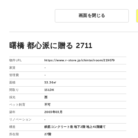
画面を閉じる
曙橋 都心派に贈る 2711
物件URL
https://www.r-store.jp/chintai/room/219079
家賃
-
管理費
-
面積
53.36㎡
間取り
1SLDK
採光
西
ペット飼育
不可
築年
2003年03月
リノベーション
‐
構造
鉄筋コンクリート造 地下2階 地上41階建て
所在階
27階