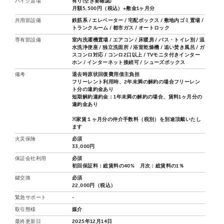
バイク置場
有り(空き要確認)
月額5,500円（税込）+敷金1ヶ月分
共用部設備
鉄筋系 / エレベーター / 宅配ボックス / 敷地内ゴミ置場 /
トランクルーム / 都市ガス / オートロック
専有部設備
室内洗濯機置場 / エアコン / 床暖房 / バス・トイレ別 / 温
水洗浄便座 / 独立洗面所 / 浴室乾燥機 / 追い焚き風呂 / ガ
スコンロ対応 / コンロ2口以上 / TVモニタ付きインター
ホン / インターネット接続可 / シューズボックス
備考
退去時原状回復費用借主負担
フリーレント利用時、2年未満の解約の場合フリーレン
ト分の違約金あり
短期解約違約金：1年未満の解約の場合、賃料1ヶ月分の
違約金あり
※家賃１ヶ月分の仲介手数料（税別）を別途頂戴いたし
ます
火災保険
必須
33,000円
保証会社利用
必須
初回保証料：総賃料の40% 月次：総賃料の1％
鍵交換
必須
22,000円（税込）
緊急サポート
-
取引態様
媒介
最終更新日
2025年12月14日