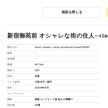
画面を閉じる
新宿御苑前 オシャレな街の住人~+loft
物件URL
https://www.r-store.jp/chintai/room/219167
家賃
-
管理費
-
面積
30.79㎡
間取り
1DK
採光
北東
ペット飼育
小型犬可 / 猫可
築年
2024年09月
リノベーション
‐
構造
鉄筋コンクリート造 地上15階建て
所在階
15階