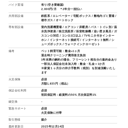
バイク置場
有り(空き要確認)
2,000円/月 ＊2年分一括払い
共用部設備
鉄筋系 / エレベーター / 宅配ボックス / 敷地内ゴミ置場 /
都市ガス / オートロック
専有部設備
室内洗濯機置場 / エアコン / 床暖房 / バス・トイレ別 / 温
水洗浄便座 / 独立洗面所 / 浴室乾燥機 / 追い焚き風呂 / ガ
スコンロ対応 / コンロ2口以上 / TVモニタ付きインター
ホン / インターネット接続可 / インターネット無料 / シ
ューズボックス / ウォークインクローゼット
備考
ペット飼育可能：敷金+1ヶ月
退去時クリーニング費用借主負担
1年未満の解約の場合、フリーレント相当分の違約金あり
一部法人保証会社未加入時：敷金・礼金＋1か月
※家賃１ヶ月分の仲介手数料（税別）を別途頂戴いたし
ます
火災保険
必須
月額1,835円（税込）
保証会社利用
必須
初回保証料：総賃料の50% 月次保証料1%
鍵交換
-
緊急サポート
必須
火災保険に付帯
取引態様
媒介
最終更新日
2025年12月14日