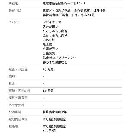
所在地
東京都新宿区新宿一丁目26-11
最寄り駅
東京メトロ丸ノ内線 「新宿御苑前」 徒歩 8分
都営新宿線 「新宿三丁目」 徒歩 11分
こだわり
デザイナーズ
天井が高い
ひとり暮らし向き
ふたり暮らし向き
2階以上
最上階
公園が近い
分譲賃貸
礼金ゼロ／フリーレント
都心まで乗換なし
敷金 / 保証金
1ヶ月分
償却
-
礼金
-
更新・再契約料
1ヶ月分
概算初期費用
-
めやす賃料
-
契約期間
普通借家契約 2年
敷地内駐車場
有り(空き要確認)
駐輪場
有り(空き要確認)
500円/月