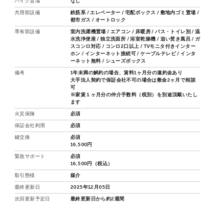
バイク置場
なし
共用部設備
鉄筋系 / エレベーター / 宅配ボックス / 敷地内ゴミ置場 /
都市ガス / オートロック
専有部設備
室内洗濯機置場 / エアコン / 床暖房 / バス・トイレ別 / 温
水洗浄便座 / 独立洗面所 / 浴室乾燥機 / 追い焚き風呂 / ガ
スコンロ対応 / コンロ2口以上 / TVモニタ付きインター
ホン / インターネット接続可 / ケーブルテレビ / インタ
ーネット無料 / シューズボックス
備考
1年未満の解約の場合、賃料1ヶ月分の違約金あり
大手法人契約で保証会社不可の場合は敷金2ヶ月で相談
可
※家賃１ヶ月分の仲介手数料（税別）を別途頂戴いたし
ます
火災保険
必須
保証会社利用
必須
鍵交換
必須
16,500円
緊急サポート
必須
16,500円（税込）
取引態様
媒介
最終更新日
2025年12月05日
次回更新予定日
最終更新日から約2週間