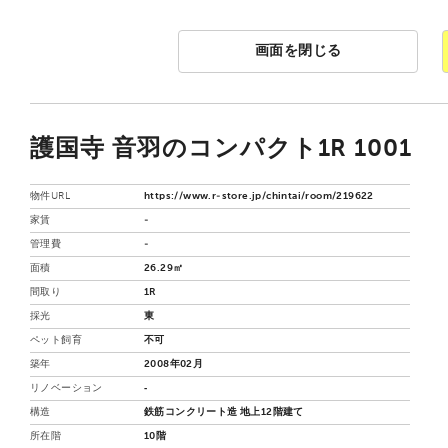
画面を閉じる
護国寺 音羽のコンパクト1R 1001
物件URL
https://www.r-store.jp/chintai/room/219622
家賃
-
管理費
-
面積
26.29㎡
間取り
1R
採光
東
ペット飼育
不可
築年
2008年02月
リノベーション
‐
構造
鉄筋コンクリート造 地上12階建て
所在階
10階