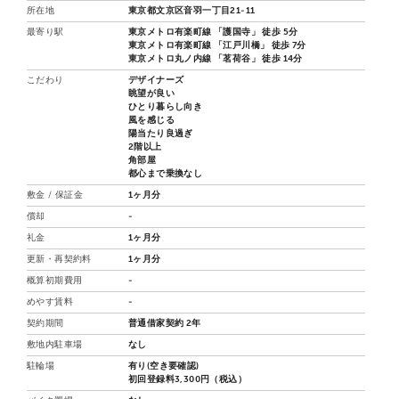
所在地
東京都文京区音羽一丁目21-11
最寄り駅
東京メトロ有楽町線 「護国寺」 徒歩 5分
東京メトロ有楽町線 「江戸川橋」 徒歩 7分
東京メトロ丸ノ内線 「茗荷谷」 徒歩 14分
こだわり
デザイナーズ
眺望が良い
ひとり暮らし向き
風を感じる
陽当たり良過ぎ
2階以上
角部屋
都心まで乗換なし
敷金 / 保証金
1ヶ月分
償却
-
礼金
1ヶ月分
更新・再契約料
1ヶ月分
概算初期費用
-
めやす賃料
-
契約期間
普通借家契約 2年
敷地内駐車場
なし
駐輪場
有り(空き要確認)
初回登録料3,300円（税込）