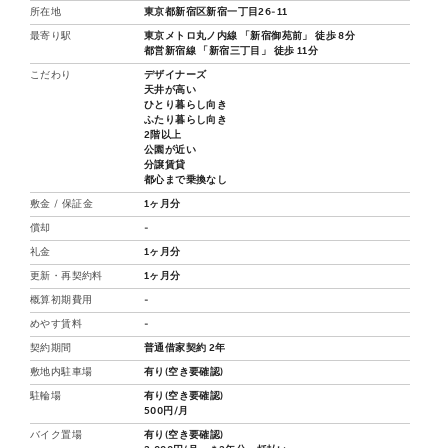
所在地
東京都新宿区新宿一丁目26-11
最寄り駅
東京メトロ丸ノ内線 「新宿御苑前」 徒歩 8分
都営新宿線 「新宿三丁目」 徒歩 11分
こだわり
デザイナーズ
天井が高い
ひとり暮らし向き
ふたり暮らし向き
2階以上
公園が近い
分譲賃貸
都心まで乗換なし
敷金 / 保証金
1ヶ月分
償却
-
礼金
1ヶ月分
更新・再契約料
1ヶ月分
概算初期費用
-
めやす賃料
-
契約期間
普通借家契約 2年
敷地内駐車場
有り(空き要確認)
駐輪場
有り(空き要確認)
500円/月
バイク置場
有り(空き要確認)