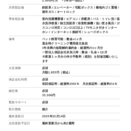
2,000円/月 ＊2年分一括払い
共用部設備
鉄筋系 / エレベーター / 宅配ボックス / 敷地内ゴミ置場 /
都市ガス / オートロック
専有部設備
室内洗濯機置場 / エアコン / 床暖房 / バス・トイレ別 / 温
水洗浄便座 / 独立洗面所 / 浴室乾燥機 / 追い焚き風呂 / ガ
スコンロ対応 / コンロ2口以上 / TVモニタ付きインター
ホン / インターネット接続可 / シューズボックス
備考
ペット飼育可能：敷金+1ヶ月
退去時クリーニング費用借主負担
1年未満の短期解約違約金：総賃料の1ヶ月分
一部法人保証会社未加入時：敷金・礼金＋1か月
※家賃１ヶ月分の仲介手数料（税別）を別途頂戴いたし
ます
火災保険
必須
月額1,835円（税込）
保証会社利用
必須
初回保証料：総賃料の50％ 月次保証料：総賃料の1％
鍵交換
必須
33,000円
緊急サポート
必須
取引態様
媒介
最終更新日
2025年12月14日
次回更新予定日
最終更新日から約2週間