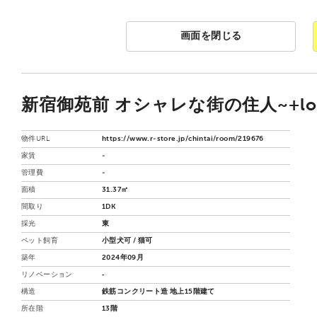
画面を閉じる
新宿御苑前 オシャレな街の住人~+loft
物件URL
https://www.r-store.jp/chintai/room/219676
家賃
-
管理費
-
面積
31.37㎡
間取り
1DK
採光
東
ペット飼育
小型犬可 / 猫可
築年
2024年09月
リノベーション
‐
構造
鉄筋コンクリート造 地上15階建て
所在階
13階