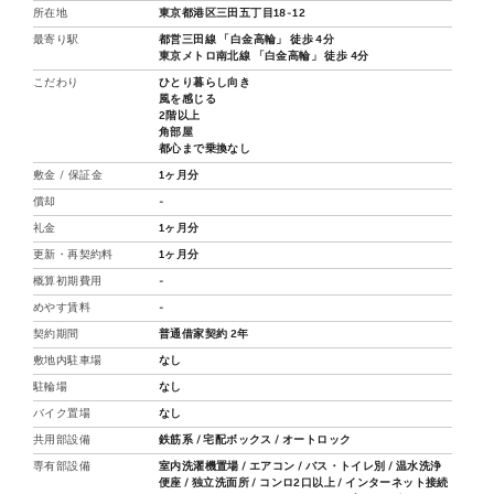
所在地
東京都港区三田五丁目18-12
最寄り駅
都営三田線 「白金高輪」 徒歩 4分
東京メトロ南北線 「白金高輪」 徒歩 4分
こだわり
ひとり暮らし向き
風を感じる
2階以上
角部屋
都心まで乗換なし
敷金 / 保証金
1ヶ月分
償却
-
礼金
1ヶ月分
更新・再契約料
1ヶ月分
概算初期費用
-
めやす賃料
-
契約期間
普通借家契約 2年
敷地内駐車場
なし
駐輪場
なし
バイク置場
なし
共用部設備
鉄筋系 / 宅配ボックス / オートロック
専有部設備
室内洗濯機置場 / エアコン / バス・トイレ別 / 温水洗浄
便座 / 独立洗面所 / コンロ2口以上 / インターネット接続