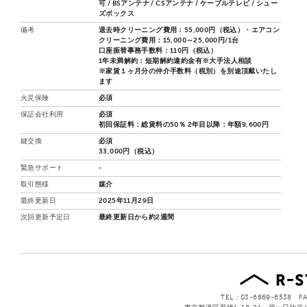
可 / BSアンテナ / CSアンテナ / ケーブルテレビ / シュー
ズボックス
備考
退去時クリーニング費用：55,000円（税込）・エアコン
クリーニング費用：15,000～25,000円/1台
口座振替事務手数料：110円（税込）
1年未満解約：短期解約違約金有※大手法人相談
※家賃１ヶ月分の仲介手数料（税別）を別途頂戴いたし
ます
火災保険
必須
保証会社利用
必須
初回保証料：総賃料の50％ 2年目以降：年額9,600円
鍵交換
必須
33,000円（税込）
緊急サポート
-
取引態様
媒介
最終更新日
2025年11月29日
次回更新予定日
最終更新日から約2週間
TEL：03-6869-6538 FA