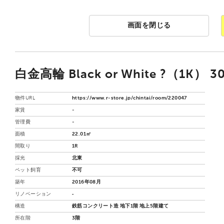
画面を閉じる
白金高輪 Black or White ?（1K） 3
物件URL
https://www.r-store.jp/chintai/room/220047
家賃
-
管理費
-
面積
22.01㎡
間取り
1R
採光
北東
ペット飼育
不可
築年
2016年08月
リノベーション
‐
構造
鉄筋コンクリート造 地下1階 地上5階建て
所在階
3階