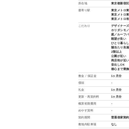
所在地
東京都新宿区
最寄り駅
東京メトロ東
東京メトロ東西
東京メトロ有
こだわり
デザイナー
ホリダシモ
庭／ルーフ
眺望が良い
ひとり暮ら
陽当たり良
2階以上
公園が近い
商店街が近
音出しOK
都心まで乗
敷金 / 保証金
1ヶ月分
償却
-
礼金
1ヶ月分
更新・再契約料
1ヶ月分
概算初期費用
-
めやす賃料
-
契約期間
普通借家契約
敷地内駐車場
なし