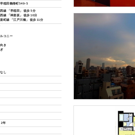
早稲田鶴巻町549-5
西線 「早稲田」 徒歩 5分
線 「神楽坂」 徒歩 10分
楽町線 「江戸川橋」 徒歩 11分
ズ
ノ
バルコニー
し向き
過ぎ
い
換なし
 2年