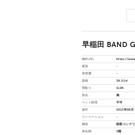
早稲田 BAND GI
物件URL
https://www
家賃
-
管理費
-
面積
39.22㎡
間取り
1LDK
採光
南
ペット飼育
不可
築年
2013年08月
リノベーション
‐
構造
鉄筋コンクリ
所在階
5階