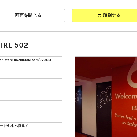
画面を閉じる
印刷する
RL 502
.r-store.jp/chintai/room/220188
ート造 地上7階建て