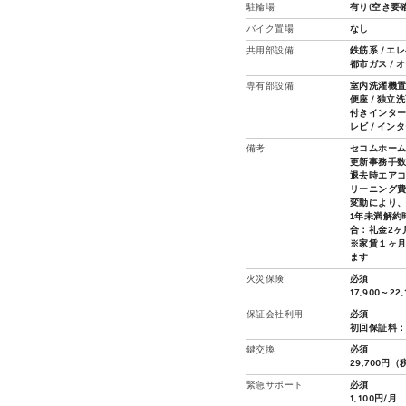
駐輪場
有り(空き要確
バイク置場
なし
共用部設備
鉄筋系 / エ
都市ガス / 
専有部設備
室内洗濯機置場
便座 / 独立洗
付きインター
レビ / イン
備考
セコムホー
更新事務手数
退去時エアコ
リーニング費
変動により
1年未満解約
合：礼金2ヶ
※家賃１ヶ
ます
火災保険
必須
17,900～22
保証会社利用
必須
初回保証料：
鍵交換
必須
29,700円
緊急サポート
必須
1,100円/月