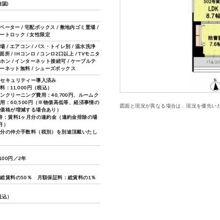
認)
レベーター / 宅配ボックス / 敷地内ゴミ置場 /
オートロック / 女性限定
 / エアコン / バス・トイレ別 / 温水洗浄
面所 / IHコンロ / コンロ2口以上 / TVモニタ
ホン / インターネット接続可 / ケーブルテ
ターネット無料 / シューズボックス
ムセキュリティー導入済み
料：11,000円（税込）
ンクリーニング費用：40,700円、ルームク
用：60,500円（※物価高低等、経済事情の
図面と現況が異なる場合は、現況を優先い
、価格が増減する場合あり）
時：賃料1ヶ月分の違約金（違約金排除の場
月）
月分の仲介手数料（税別）を別途頂戴いたし
,100円／2年
総賃料の50％ 月額保証料：総賃料の1％
（税込）