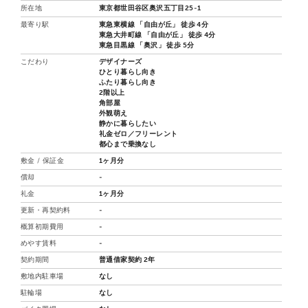
所在地
東京都世田谷区奥沢五丁目25-1
最寄り駅
東急東横線 「自由が丘」 徒歩 4分
東急大井町線 「自由が丘」 徒歩 4分
東急目黒線 「奥沢」 徒歩 5分
こだわり
デザイナーズ
ひとり暮らし向き
ふたり暮らし向き
2階以上
角部屋
外観萌え
静かに暮らしたい
礼金ゼロ／フリーレント
都心まで乗換なし
敷金 / 保証金
1ヶ月分
償却
-
礼金
1ヶ月分
更新・再契約料
-
概算初期費用
-
めやす賃料
-
契約期間
普通借家契約 2年
敷地内駐車場
なし
駐輪場
なし