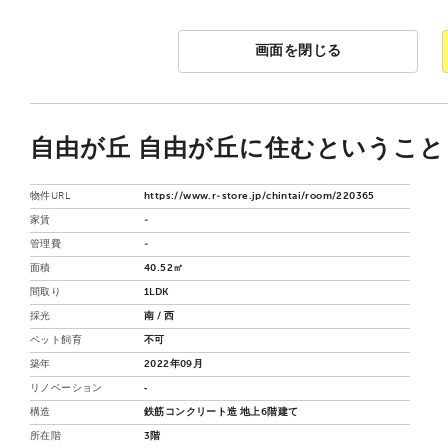
画面を閉じる
自由が丘 自由が丘に住むということ 
物件URL
https://www.r-store.jp/chintai/room/220365
家賃
-
管理費
-
面積
40.52㎡
間取り
1LDK
採光
南 / 西
ペット飼育
不可
築年
2022年09月
リノベーション
‐
構造
鉄筋コンクリート造 地上6階建て
所在階
3階