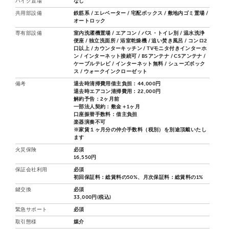
バイク置場
なし
共用部設備
鉄筋系 / エレベーター / 宅配ボックス / 敷地内ゴミ置場 /
オートロック
専有部設備
室内洗濯機置場 / エアコン / バス・トイレ別 / 温水洗浄
便座 / 独立洗面所 / 浴室乾燥機 / 追い焚き風呂 / コンロ2
口以上 / カウンターキッチン / TVモニタ付きインターホ
ン / インターネット接続可 / BSアンテナ / CSアンテナ /
ケーブルテレビ / インターネット無料 / シューズボック
ス / ウォークインクローゼット
備考
退去時清掃費用借主負担：44,000円
退去時エアコン清掃費用：22,000円
解約予告：2ヶ月前
一部法人契約：敷金＋1ヶ月
口座振替手数料：借主負担
楽器演奏不可
※家賃１ヶ月分の仲介手数料（税別）を別途頂戴いたし
ます
火災保険
必須
16,550円
保証会社利用
必須
初回保証料：総賃料の50%、月次保証料：総賃料の1%
鍵交換
必須
33,000円(税込)
緊急サポート
必須
取引態様
媒介