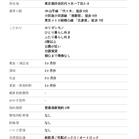
所在地
東京都渋谷区代々木一丁目2-8
最寄り駅
JR山手線 「代々木」 徒歩 6分
小田急小田原線 「南新宿」 徒歩 9分
東京メトロ副都心線 「北参道」 徒歩 7分
こだわり
ホリダシモノ
ひとり暮らし向き
ふたり暮らし向き
2階以上
公園が近い
分譲賃貸
都心まで乗換なし
敷金 / 保証金
1ヶ月分
償却
1ヶ月分
礼金
2ヶ月分
更新・再契約料
1ヶ月分
概算初期費用
-
めやす賃料
-
契約期間
普通借家契約 2年
敷地内駐車場
なし
駐輪場
なし
バイク置場
なし
共用部設備
鉄筋系 / 宅配ボックス / オートロック