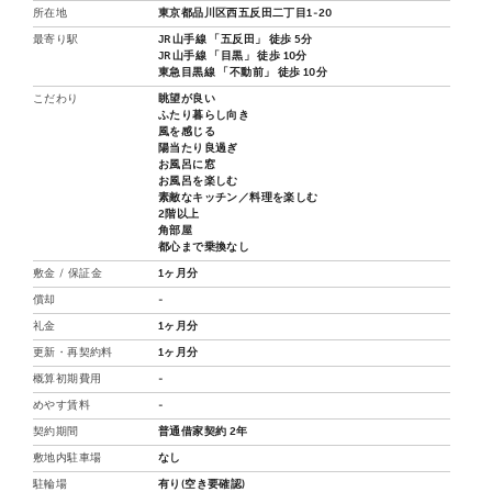
所在地
東京都品川区西五反田二丁目1-20
最寄り駅
JR山手線 「五反田」 徒歩 5分
JR山手線 「目黒」 徒歩 10分
東急目黒線 「不動前」 徒歩 10分
こだわり
眺望が良い
ふたり暮らし向き
風を感じる
陽当たり良過ぎ
お風呂に窓
お風呂を楽しむ
素敵なキッチン／料理を楽しむ
2階以上
角部屋
都心まで乗換なし
敷金 / 保証金
1ヶ月分
償却
-
礼金
1ヶ月分
更新・再契約料
1ヶ月分
概算初期費用
-
めやす賃料
-
契約期間
普通借家契約 2年
敷地内駐車場
なし
駐輪場
有り(空き要確認)