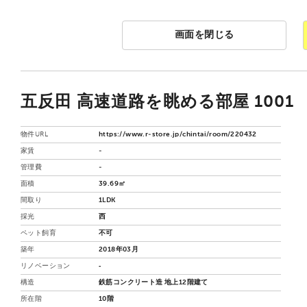
画面を閉じる
五反田 高速道路を眺める部屋 1001
物件URL
https://www.r-store.jp/chintai/room/220432
家賃
-
管理費
-
面積
39.69㎡
間取り
1LDK
採光
西
ペット飼育
不可
築年
2018年03月
リノベーション
‐
構造
鉄筋コンクリート造 地上12階建て
所在階
10階