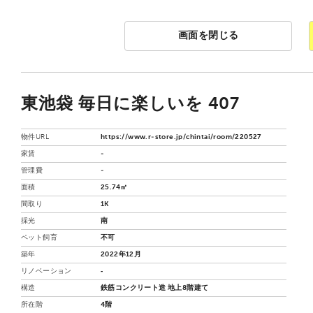
画面を閉じる
東池袋 毎日に楽しいを 407
物件URL
https://www.r-store.jp/chintai/room/220527
家賃
-
管理費
-
面積
25.74㎡
間取り
1K
採光
南
ペット飼育
不可
築年
2022年12月
リノベーション
‐
構造
鉄筋コンクリート造 地上8階建て
所在階
4階