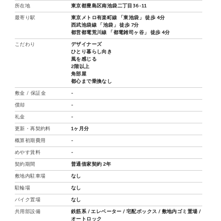
所在地
東京都豊島区南池袋二丁目36-11
最寄り駅
東京メトロ有楽町線 「東池袋」 徒歩 4分
西武池袋線 「池袋」 徒歩 7分
都営都電荒川線 「都電雑司ヶ谷」 徒歩 4分
こだわり
デザイナーズ
ひとり暮らし向き
風を感じる
2階以上
角部屋
都心まで乗換なし
敷金 / 保証金
-
償却
-
礼金
-
更新・再契約料
1ヶ月分
概算初期費用
-
めやす賃料
-
契約期間
普通借家契約 2年
敷地内駐車場
なし
駐輪場
なし
バイク置場
なし
共用部設備
鉄筋系 / エレベーター / 宅配ボックス / 敷地内ゴミ置場 /
オートロック