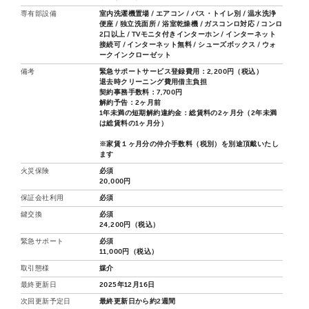
専有部設備
室内洗濯機置場 / エアコン / バス・トイレ別 / 温水洗浄
便座 / 独立洗面所 / 浴室乾燥機 / ガスコンロ対応 / コンロ
2口以上 / TVモニタ付きインターホン / インターネット
接続可 / インターネット無料 / シューズボックス / ウォ
ークインクローゼット
備考
緊急サポートサービス登録費用：2,200円（税込）
退去時クリーニング費用借主負担
契約事務手数料：7,700円
解約予告：2ヶ月前
1年未満の短期解約違約金：総賃料の2ヶ月分（2年未満
は総賃料の1ヶ月分）
※家賃１ヶ月分の仲介手数料（税別）を別途頂戴いたし
ます
火災保険
必須
20,000円
保証会社利用
必須
鍵交換
必須
24,200円（税込）
緊急サポート
必須
11,000円（税込）
取引態様
媒介
最終更新日
2025年12月16日
次回更新予定日
最終更新日から約2週間